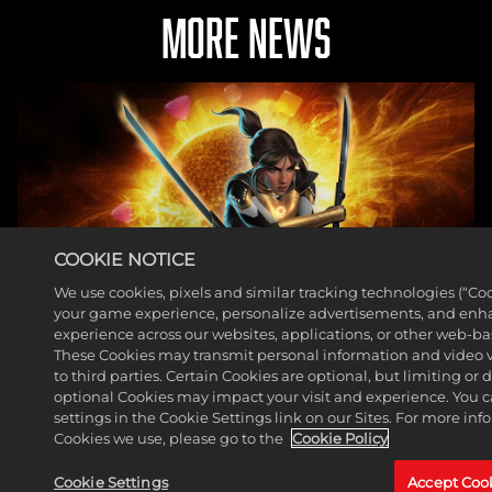
MORE NEWS
COOKIE NOTICE
We use cookies, pixels and similar tracking technologies (“Co
your game experience, personalize advertisements, and enh
experience across our websites, applications, or other web-base
These Cookies may transmit personal information and video 
헌터가 마블 퍼즐 퀘스트 로
to third parties. Certain Cookies are optional, but limiting or
optional Cookies may impact your visit and experience. You 
스터에 합류합니다
settings in the Cookie Settings link on our Sites. For more in
Cookies we use, please go to the
Cookie Policy
더 읽어보기
Cookie Settings
Accept Coo