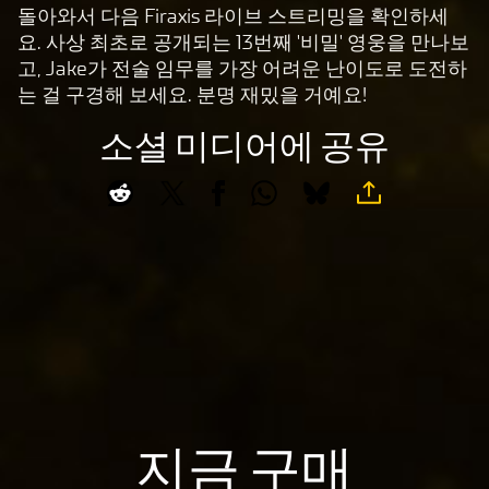
동
돌아와서 다음 Firaxis 라이브 스트리밍을 확인하세
의
요. 사상 최초로 공개되는 13번째 '비밀' 영웅을 만나보
하
고, Jake가 전술 임무를 가장 어려운 난이도로 도전하
는
는 걸 구경해 보세요. 분명 재밌을 거예요!
것
소셜 미디어에 공유
으
로
간
주
되
며,
데
이
터
가
Goog
le
지금 구매
서
버