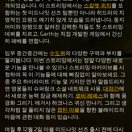
클
개되었습니다. 이 스트리밍에서는
스칼렛 위치
를 포
릭
함하는 첫 미드나잇 선즈 팀뿐만 아니라 히드라의 치
하
명적인 요원도 예기치 않게 모습을 드러냅니다. 둥지
면
어미와 망령으로 알려진 강력한 적들도 첫 스트리밍
Yo
데뷔를 치르고, Garth는 직접 개발한 게임에서 간신
uT
히 패배를 면합니다.
ub
임무 중간중간에는
수도원
의 다양한 구역과 부지를
e
둘러봅니다. 이번 스트리밍에서는 정말 다양한 새로
의
운 기능을 만나볼 수 있으니 스트리밍 아카이브를 시
개
청하여 꼭 이 기능들에 대해 빠짐없이 알아보세요. 그
인
중 주요 하이라이트 기능 몇 가지만 먼저 말씀드리자
정
면 영웅들의 슈퍼링크 소셜 네트워크 사용,
대장간
에
보
서 새로운 능력 잠금 해제하기,
로비 레예스
와 함께 풍
보
경화 그리기, 애거사 하크니스 귀신 만나기, 그리고 생
호
각처럼 잘 풀리지 않은
캡틴 마블
을 향한 블레이드의
정
마음에 관한 대화 등이 있습니다.
책
에
며칠 후 12월 2일 마블 미드나잇 선즈 출시 전에 다시