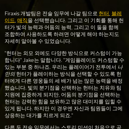
Firaxis 개발팀은 전술 임무에 나갈 팀으로
헌터
,
블레
A
이드
,
매직
을 선택했습니다. 그리고 이 기회를 통해 헌
c
터가 빛의 능력과 어둠의 능력, 그리고 이 둘을 함께
c
조합하여 사용하도록 하려면 어떻게 해야 하는지도
e
자세히 알아볼 수 있었습니다.
p
"헌터는 외모 외에도 다양한 방식으로 커스텀이 가능
t
합니다" Jake는 말합니다. "게임플레이도 커스텀할 수
&
있는 부분 중 하나죠. 우리는 플레이어가 전투에서
나
P
만의
헌터가 플레이하는 방식을 선택할 수 있도록 헌
l
터에게 다른 영웅들의 세 배가 넘는 많은 능력을 배정
a
했습니다. 빛의 분기점을 선택하는 헌터는 치유와 팀
y
지원에 집중하게 되지만, 어둠의 분기점을 선택하는
헌터는 강력한 힘을 보유하고 많은 대미지를 입힐 수
있게 됩니다. 하지만 이 경우엔 자신과 팀원들이 그에
재
상응하는 대가를 치르게 되죠."
생
을
다른 두 전술 임무에서는 스토리 미션이 처음으로 공