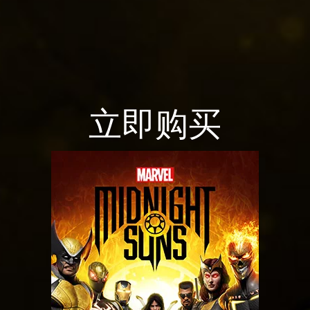
策
以
及
将
数
据
立即购买
传
输
至
Goog
le
服
务
器
。