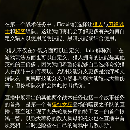
在第一个战术任务中，Firaxis们选择让
猎人
与
刀锋战
A
士
和
秘客
组队。这让我们有机会了解更多有关如何自
c
定义猎人以使用光明技能、黑暗技能或结合使用。
c
e
“猎人不仅在外观方面可以自定义。Jake解释到，“在
游戏玩法方面也可以自定义。猎人拥有的技能是其他
p
英雄的三倍多，因为我们希望你能够自己选择
你的
猎
t
人在战斗中如何表现。光明技能分支更多是治疗和支
&
持队友，而黑暗技能分支虽然非常强大能造成大量伤
P
害，但你和队友都会因此付出代价。”
l
a
直播中展示出的其他两个战术任务包括一个故事任务
的首秀，是第一个有
猩红女巫
登场的暗夜之子队的直
y
播，甚至还出现了九头蛇最头疼的特工之一的首个惊
鸿一瞥。以强大著称的敌人巢母和托尔也在直播中首
点
次亮相，当时还险些在自己的游戏中击败加斯。