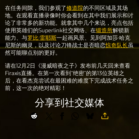
击
在任务间隙，我们参观了
播
修道院
的不同区域及其场
地。在观看直播录像时你会看到在其中我们展示和讨
放
论了非常多的新功能。就拿其中几个来说，亮点包括
，
使用英雄们的Superlink社交网络、在
即
锻造所
解锁新
能力、与
意
罗比·雷耶斯
一起画风景、见到阿加莎·哈克
尼斯的幽灵，以及讨论刀锋战士是否暗恋
味
惊奇队长
虽
然可能聊点别的更好。
着
你
请在12月2日《漫威暗夜之子》发布前几天回来查看
同
Firaxis直播。在第一次看到“绝密”的第13位英雄之
意
后，在看杰克尝试在最困难的难度下完成战术任务之
Yo
前，这一次的绝对精彩！
uT
ub
分享到社交媒体
e
的
隐
私
政