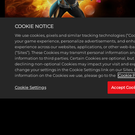
COOKIE NOTICE
猎杀者已加入《漫威迷城》
We use cookies, pixels and similar tracking technologies (“Coo
阵容
your game experience, personalize advertisements, and enh
experience across our websites, applications, or other web-ba
(“Sites”). These Cookies may transmit personal information a
阅读更多
information to third parties. Certain Cookies are optional, but
declining non-optional Cookies may impact your visit and ex
change your settings in the Cookie Settings link on our Sites.
information on the Cookies we use, please go to the
Cookie P
Cookie Settings
Accept Coo