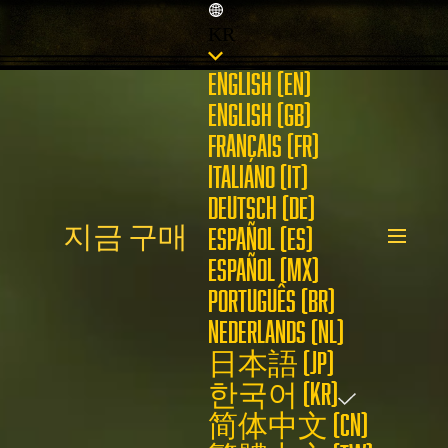
KR
ENGLISH (EN)
ENGLISH (GB)
FRANÇAIS (FR)
ITALIANO (IT)
DEUTSCH (DE)
지금 구매
ESPAÑOL (ES)
ESPAÑOL (MX)
PORTUGUÊS (BR)
NEDERLANDS (NL)
日本語 (JP)
한국어 (KR)
简体中文 (CN)