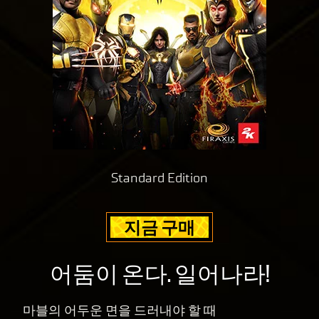
Yo
것
uT
으
로
ub
간
e
주
의
되
개
며,
인
데
정
이
보
터
보
가
Standard Edition
호
Goog
정
le
책
서
지금 구매
에
버
동
로
의
어둠이 온다. 일어나라!
전
하
송
는
됩
마블의 어두운 면을 드러내야 할 때
것