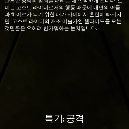
잔혹한 정의의 철퇴를 내리는 데 집착하게 됩니다. 로
하
비는 고스트 라이더로서의 행동 때문에 내면의 어둠
면
과 히어로가 되기 위한 대가 사이에서 혼란에 빠지지
Yo
만, 고스트 라이더의 개조 머슬카인 헬라이드를 모는
uT
것만큼은 오히려 반가워하는 눈치입니다.
ub
e
의
개
인
정
보
보
호
정
책
에
A
특기: 공격
동
c
의