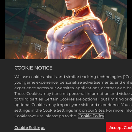
니
다.
COOKIE NOTICE
We use cookies, pixels and similar tracking technologies (“Co
your game experience, personalize advertisements, and enh
experience across our websites, applications, or other web-base
These Cookies may transmit personal information and video 
캡틴 마블 (캐롤 댄버스)
to third parties. Certain Cookies are optional, but limiting or
optional Cookies may impact your visit and experience. You 
더 읽어보기
settings in the Cookie Settings link on our Sites. For more in
Cookies we use, please go to the
Cookie Policy
Cookie Settings
Accept Coo