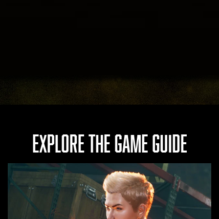
니
으
다.
로
간
주
되
며,
데
이
터
가
Goog
EXPLORE THE GAME GUIDE
le
서
버
로
전
송
됩