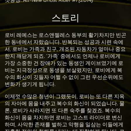
A
c
스토리
c
e
p
로비 레예스는 로스앤젤레스 동부의 활기차지만 빈곤
t
한 동네에서 자랐습니다. 반복되는 성공과 시련 속에
서, 로비는 가족과 친구, 개조된 자동차가 얼마나 중요
&
한지 깨닫게 되죠. ‘가족’ 중에서도 언제나 로비에게
P
가장 소중한 건 장애가 있는 동생인 게이브였기에 로
l
비는 지극정성으로 동생을 보살폈지만, 로비에게 복
a
수의 화신이 깃들자 어쩔 수 없이 그런 우선순위에도
y
변화가 생기게 됩니다.
이제껏 수많은 청년이 그랬듯이, 로비는 또 다른 지옥
재
의 자아에 몸을 내주고 복수의 화신이 되었습니다. 물
생
론, 로비가 사라지면 또 다른 숙주를 찾겠죠. 복수의
을
화신이 몸을 차지하면 로비는 고스트 라이더로 변신
클
하며, 사악한 존재를 벌하고 악행을 일삼는 이들에게
릭