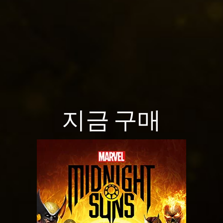
c
Yo
송
e
uT
됩
p
ub
니
e
t
다.
의
&
개
P
인
l
정
a
보
y
지금 구매
보
호
정
재
책
생
을
에
클
동
릭
의
하
하
면
는