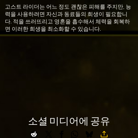
c
하
고스트 라이더는 어느 정도 괜찮은 피해를 주지만, 능
e
는
력을 사용하려면 자신과 동료들의 희생이 필요합니
것
p
다. 적을 쓰러뜨리고 영혼을 흡수해서 체력을 회복하
으
t
면 이러한 희생을 최소화할 수 있습니다.
로
&
간
P
주
l
되
a
며,
y
데
이
터
재
가
생
Goog
을
le
클
서
릭
소셜 미디어에 공유
버
A
하
로
c
면
전