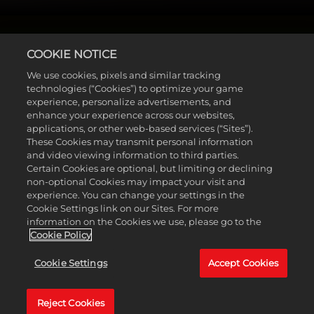
COOKIE NOTICE
We use cookies, pixels and similar tracking
가장 파이락시스
technologies (“Cookies”) to optimize your game
experience, personalize advertisements, and
enhance your experience across our websites,
다운 슈퍼 히어로
applications, or other web-based services (“Sites”).
These Cookies may transmit personal information
게임
and video viewing information to third parties.
Certain Cookies are optional, but limiting or declining
non-optional Cookies may impact your visit and
experience. You can change your settings in the
- Ruliweb
Cookie Settings link on our Sites. For more
information on the Cookies we use, please go to the
Cookie Policy
Cookie Settings
Accept Cookies
Reject Cookies