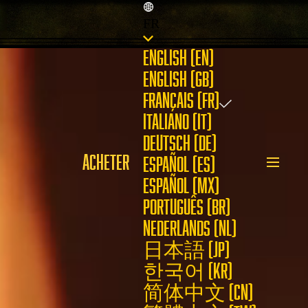
FR
ENGLISH (EN)
ENGLISH (GB)
FRANÇAIS (FR)
ITALIANO (IT)
DEUTSCH (DE)
ACHETER
ESPAÑOL (ES)
ESPAÑOL (MX)
PORTUGUÊS (BR)
NEDERLANDS (NL)
日本語 (JP)
한국어 (KR)
简体中文 (CN)