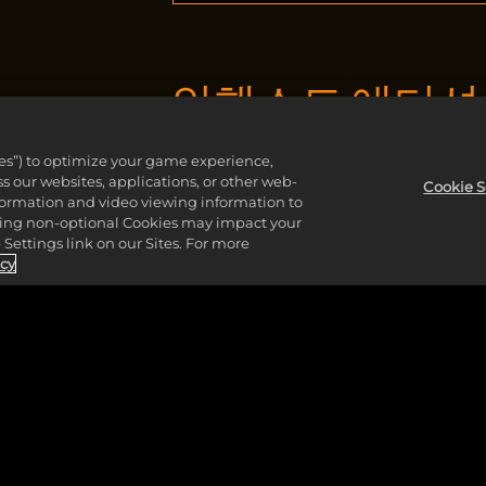
인핸스드 에디션 
ies”) to optimize your game experience,
마블 미드나잇 선즈 인핸스드 에디
 our websites, applications, or other web-
Cookie S
nformation and video viewing information to
리스의 군단에 맞서 싸우세요!
lining non-optional Cookies may impact your
Settings link on our Sites. For more
icy
인핸스드 에디션 포함 내역:
마블 미드나잇 선즈 기본 게임
프리미엄 스킨 5종*:
캡틴 아메리카(미래 병사)
캡틴 마블(마벨)
매직(피닉스 5)