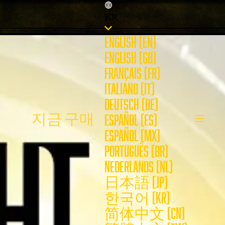
KR
ENGLISH (EN)
ENGLISH (GB)
FRANÇAIS (FR)
ITALIANO (IT)
DEUTSCH (DE)
지금 구매
ESPAÑOL (ES)
ESPAÑOL (MX)
PORTUGUÊS (BR)
NEDERLANDS (NL)
日本語 (JP)
한국어 (KR)
简体中文 (CN)