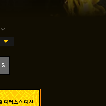
세요
매
디지털 디럭스 에디션