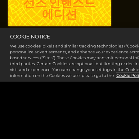
선즈 인핸스드
에디션
마블 미드나잇
COOKIE NOTICE
선즈 스탠다드
We use cookies, pixels and similar tracking technologies (“Cook
personalize advertisements, and enhance your experience across
에디션
based services (“Sites”). These Cookies may transmit personal i
third parties. Certain Cookies are optional, but limiting or dec
visit and experience. You can change your settings in the Cookie 
information on the Cookies we use, please go to the
Cookie Pol
마블 미드나잇
선즈시즌 패스