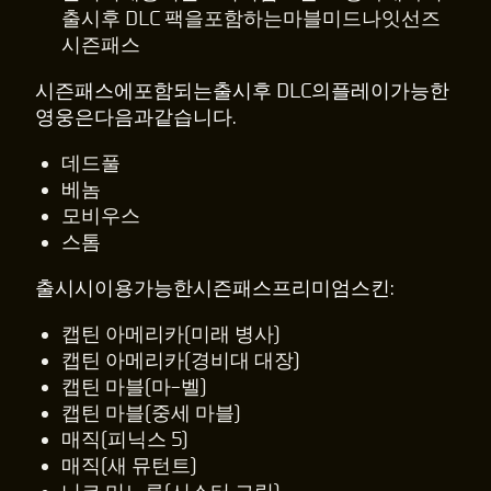
출시후 DLC 팩을포함하는마블미드나잇선즈
시즌패스
시즌패스에포함되는출시후 DLC의플레이가능한
영웅은다음과같습니다.
데드풀
베놈
모비우스
스톰
출시시이용가능한시즌패스프리미엄스킨:
캡틴 아메리카(미래 병사)
캡틴 아메리카(경비대 대장)
캡틴 마블(마-벨)
캡틴 마블(중세 마블)
매직(피닉스 5)
매직(새 뮤턴트)