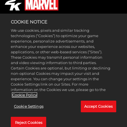
COOKIE NOTICE
We use cookies, pixels and similar tracking
LEGAL
technologies (“Cookies”) to optimize your game
SUPPORT
experience, personalize advertisements, and
enhance your experience across our websites,
applications, or other web-based services (“Sites”).
These Cookies may transmit personal information
and video viewing information to third parties.
Certain Cookies are optional, but limiting or declining
non-optional Cookies may impact your visit and
experience. You can change your settings in the
Cookie Settings link on our Sites. For more
information on the Cookies we use, please go to the
© MARVEL © Take-Two Interactive Software, Inc., 2K, Firaxis Games
Cookie Policy
and their respective logos are all trademarks of Take-Two Interactive
Cookie Settings
Accept Cookies
Software, Inc. All other marks and trademarks are the property of
their respective owners. All rights reserved.
Reject Cookies