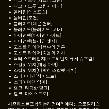
니코 미노루(시스터 그림)
니코 미노루(그림자 마녀)
울버린(엑스포스)
울버린(로건)
블레이드(데몬 헌터)
블레이드(블레이드 1602)
아이언맨(아이언 나이트)
아이언맨(블리딩 엣지)
고스트 라이더(복수의 영혼)
고스트 라이더(죽음의 기사)
닥터 스트레인지(스트레인지 퓨처 슈프림)
스칼렛 위치(대장 마녀)
스칼렛 위치(타락한 스칼렛 위치)
스파이더맨(심비오트)
스파이더맨(악마)
헐크 (타락한 헐크)
헐크 (마에스트로)
시즌패스를포함하는레전더리에디션으로릴리스