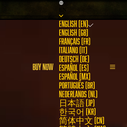
EN
ENGLISH (EN)
ENGLISH (GB)
FRANÇAIS (FR)
ITALIANO (IT)
DEUTSCH (DE)
BUY NOW
ESPAÑOL (ES)
ESPAÑOL (MX)
PORTUGUÊS (BR)
NEDERLANDS (NL)
日本語 (JP)
한국어 (KR)
简体中文 (CN)