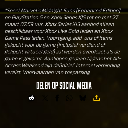
clic
king
*Speel Marvel’s Midnight Suns (Enhanced Edition)
play,
op PlayStation 5 en Xbox Series X|S tot en met 27
you
maart 07:59 uur. Xbox Series X|S aanbod alleen
agre
beschikbaar voor Xbox Live Gold leden en Xbox
e to
Game Pass leden. Voortgang, add-ons of items
Yo
gekocht voor de game (inclusief verdiend of
uT
gekocht virtueel geld) zal worden overgezet als de
ub
game is gekocht. Aankopen gedaan tijdens het All-
e's
Access Weekend zijn definitief. Internetverbinding
pri
vereist. Voorwaarden van toepassing.
va
DELEN OP SOCIAL MEDIA
cy
pol
icy
and
the
tran
sfer