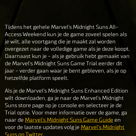
Tijdens het gehele Marvel's Midnight Suns All-
A
Access Weekend kun je de game zoveel spelen als
c
je wilt, alle voortgang die je maakt zal worden
c
overgezet naar de volledige game als je deze koopt.
e
Daarnaast kun je - als je gebruik hebt gemaakt van
p
de Marvel's Midnight Suns Game Trial eerder dit
t
jaar - verder gaan waar je bent gebleven, als je op
hetzelfde platform speelt.
&
P
Als je de Marvel's Midnight Suns Enhanced Edition
l
wilt downloaden, ga je naar de Marvel's Midnight
a
Suns store page op je console en selecteer je de
y
Trial optie. Voor meer informatie over de game, ga
naar de
Marvel's Midnight Suns Game Guide
en
voor de laatste updates volg je
Marvel's Midnight
By
Suns op Twitter
.