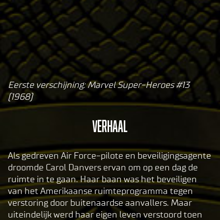
Eerste verschijning: Marvel Super-Heroes #13
A
(1968)
c
c
Verhaal
e
p
t
Als gedreven Air Force-pilote en beveiligingsagente
droomde Carol Danvers ervan om op een dag de
&
ruimte in te gaan. Haar baan was het beveiligen
P
van het Amerikaanse ruimteprogramma tegen
l
verstoring door buitenaardse aanvallers. Maar
a
uiteindelijk werd haar eigen leven verstoord toen