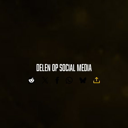
ub
e's
pri
va
cy
pol
icy
and
the
DELEN OP SOCIAL MEDIA
A
tran
sfer
c
of
c
data
e
to
p
Goog
t
le
&
serv
P
ers.