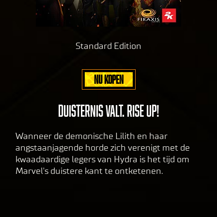
pol
icy
and
Standard Edition
the
tran
sfer
NU KOPEN
of
data
to
DUISTERNIS VALT. RISE UP!
Goog
le
Wanneer de demonische Lilith en haar
serv
angstaanjagende horde zich verenigt met de
ers.
kwaadaardige legers van Hydra is het tijd om
Marvel's duistere kant te ontketenen.