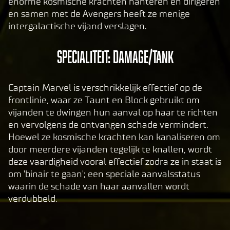
enorme kosmische krachten hanteren en dirigeren
and
p
en samen met de Avengers heeft ze menige
the
t
intergalactische vijand verslagen.
tran
&
sfer
P
Specialiteit: Damage/Tank
of
l
data
to
a
Captain Marvel is verschrikkelijk effectief op de
Goog
y
frontlinie, waar ze Taunt en Block gebruikt om
le
vijanden te dwingen hun aanval op haar te richten
serv
en vervolgens de ontvangen schade vermindert.
By
ers.
Hoewel ze kosmische krachten kan kanaliseren om
clic
door meerdere vijanden tegelijk te knallen, wordt
king
deze vaardigheid vooral effectief zodra ze in staat is
play,
om 'binair te gaan'; een speciale aanvalsstatus
you
waarin de schade van haar aanvallen wordt
agre
verdubbeld.
e to
Yo
uT