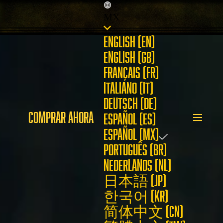
MX
ENGLISH (EN)
ENGLISH (GB)
FRANÇAIS (FR)
ITALIANO (IT)
DEUTSCH (DE)
COMPRAR AHORA
ESPAÑOL (ES)
ESPAÑOL (MX)
PORTUGUÊS (BR)
NEDERLANDS (NL)
日本語 (JP)
한국어 (KR)
简体中文 (CN)