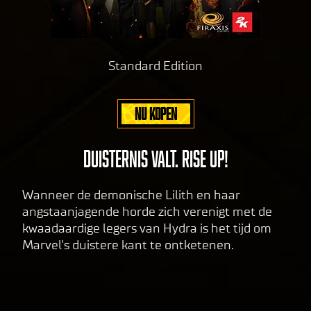
pol
icy
and
Standard Edition
the
tran
sfer
NU KOPEN
of
data
to
DUISTERNIS VALT. RISE UP!
Goog
le
Wanneer de demonische Lilith en haar
serv
angstaanjagende horde zich verenigt met de
ers.
kwaadaardige legers van Hydra is het tijd om
Marvel's duistere kant te ontketenen.