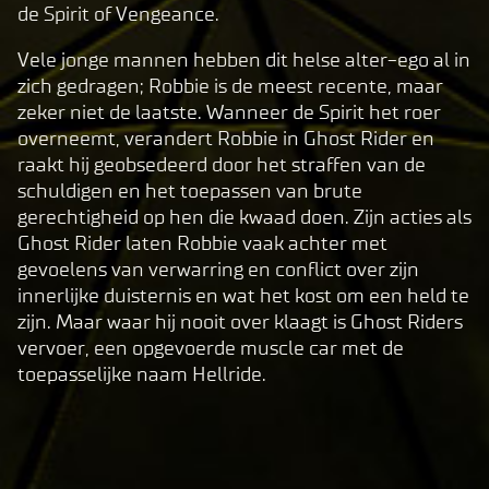
de Spirit of Vengeance.
By
clic
Vele jonge mannen hebben dit helse alter-ego al in
king
zich gedragen; Robbie is de meest recente, maar
play,
zeker niet de laatste. Wanneer de Spirit het roer
you
overneemt, verandert Robbie in Ghost Rider en
agre
raakt hij geobsedeerd door het straffen van de
e to
schuldigen en het toepassen van brute
Yo
gerechtigheid op hen die kwaad doen. Zijn acties als
uT
Ghost Rider laten Robbie vaak achter met
ub
gevoelens van verwarring en conflict over zijn
e's
innerlijke duisternis en wat het kost om een held te
pri
zijn. Maar waar hij nooit over klaagt is Ghost Riders
va
vervoer, een opgevoerde muscle car met de
cy
toepasselijke naam Hellride.
pol
icy
and
the