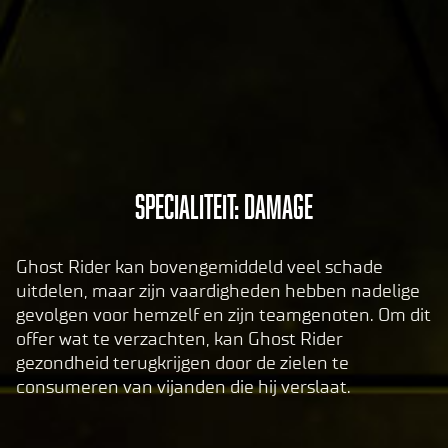
tran
sfer
of
data
to
Goog
le
serv
A
Specialiteit: Damage
ers.
c
c
Ghost Rider kan bovengemiddeld veel schade
e
uitdelen, maar zijn vaardigheden hebben nadelige
p
gevolgen voor hemzelf en zijn teamgenoten. Om dit
t
offer wat te verzachten, kan Ghost Rider
&
gezondheid terugkrijgen door de zielen te
P
consumeren van vijanden die hij verslaat.
l
a