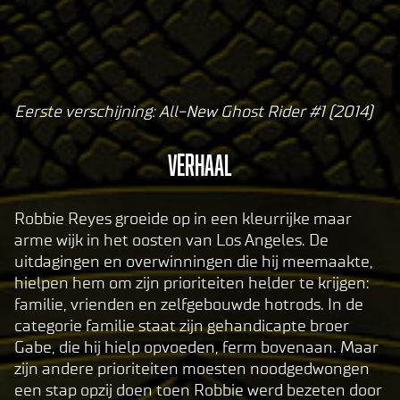
Eerste verschijning: All-New Ghost Rider #1 (2014)
A
c
Verhaal
c
e
p
Robbie Reyes groeide op in een kleurrijke maar
t
arme wijk in het oosten van Los Angeles. De
uitdagingen en overwinningen die hij meemaakte,
&
hielpen hem om zijn prioriteiten helder te krijgen:
P
familie, vrienden en zelfgebouwde hotrods. In de
l
categorie familie staat zijn gehandicapte broer
a
Gabe, die hij hielp opvoeden, ferm bovenaan. Maar
y
zijn andere prioriteiten moesten noodgedwongen
een stap opzij doen toen Robbie werd bezeten door