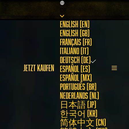
DE
ENGLISH (EN)
ENGLISH (GB)
FRANÇAIS (FR)
ITALIANO (IT)
DEUTSCH (DE)
JETZT KAUFEN
ESPAÑOL (ES)
ESPAÑOL (MX)
PORTUGUÊS (BR)
NEDERLANDS (NL)
日本語 (JP)
한국어 (KR)
简体中文 (CN)