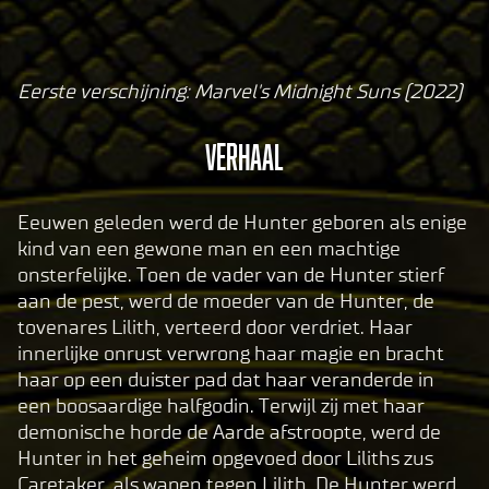
Eerste verschijning: Marvel's Midnight Suns (2022)
A
c
Verhaal
c
e
p
Eeuwen geleden werd de Hunter geboren als enige
t
kind van een gewone man en een machtige
onsterfelijke. Toen de vader van de Hunter stierf
&
aan de pest, werd de moeder van de Hunter, de
P
tovenares Lilith, verteerd door verdriet. Haar
l
innerlijke onrust verwrong haar magie en bracht
a
haar op een duister pad dat haar veranderde in
y
een boosaardige halfgodin. Terwijl zij met haar
demonische horde de Aarde afstroopte, werd de
Hunter in het geheim opgevoed door Liliths zus
By
Caretaker, als wapen tegen Lilith. De Hunter werd