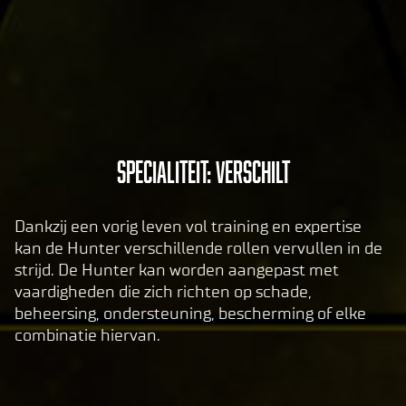
of
data
to
Goog
le
serv
ers.
A
Specialiteit: Verschilt
c
c
Dankzij een vorig leven vol training en expertise
e
kan de Hunter verschillende rollen vervullen in de
p
strijd. De Hunter kan worden aangepast met
t
vaardigheden die zich richten op schade,
&
beheersing, ondersteuning, bescherming of elke
P
combinatie hiervan.
l
a