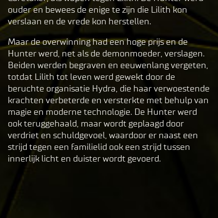
clic
ouder en bewees de enige te zijn die Lilith kon
king
verslaan en de vrede kon herstellen.
play,
you
Maar de overwinning had een hoge prijs en de
agre
Hunter werd, net als de demonmoeder, verslagen.
e to
Beiden werden begraven en eeuwenlang vergeten,
Yo
totdat Lilith tot leven werd gewekt door de
uT
beruchte organisatie Hydra, die haar verwoestende
ub
krachten verbeterde en versterkte met behulp van
e's
magie en moderne technologie. De Hunter werd
pri
ook teruggehaald, maar wordt geplaagd door
va
verdriet en schuldgevoel, waardoor er naast een
cy
strijd tegen een familielid ook een strijd tussen
pol
innerlijk licht en duister wordt gevoerd.
icy
and
the
tran
sfer