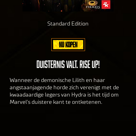
pol
icy
and
Standard Edition
the
tran
sfer
NU KOPEN
of
data
to
DUISTERNIS VALT. RISE UP!
Goog
le
Wanneer de demonische Lilith en haar
serv
angstaanjagende horde zich verenigt met de
ers.
kwaadaardige legers van Hydra is het tijd om
Marvel's duistere kant te ontketenen.