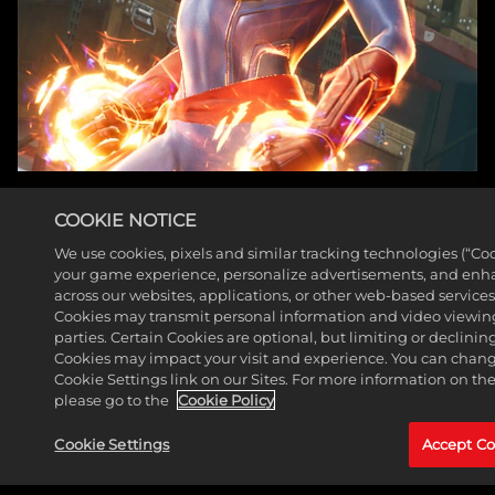
ま
す
。
キャプテン・マーべル
COOKIE NOTICE
（キャロル・ダンバー
We use cookies, pixels and similar tracking technologies (“Co
ス）
your game experience, personalize advertisements, and enh
across our websites, applications, or other web-based services 
もっと見る
Cookies may transmit personal information and video viewing
parties. Certain Cookies are optional, but limiting or declini
Cookies may impact your visit and experience. You can change
Cookie Settings link on our Sites. For more information on th
please go to the
Cookie Policy
Cookie Settings
Accept Co