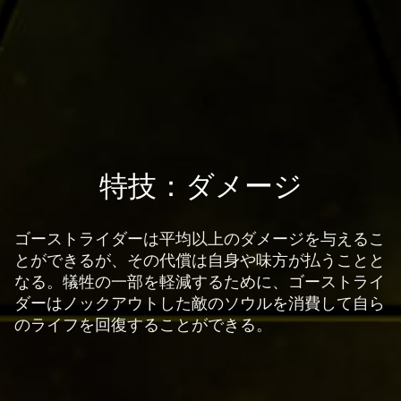
e
の
プ
ラ
イ
バ
シ
ー
A
特技：ダメージ
ポ
c
リ
c
シ
ゴーストライダーは平均以上のダメージを与えるこ
e
ー
とができるが、その代償は自身や味方が払うことと
p
と
なる。犠牲の一部を軽減するために、ゴーストライ
Goog
t
ダーはノックアウトした敵のソウルを消費して自ら
le
&
のライフを回復することができる。
サ
P
ー
l
バ
a