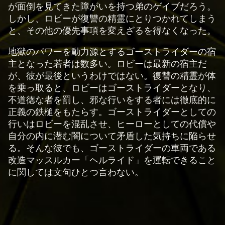
が面倒を見てきた障がいを持つ弟のゲイブだろう。
a
しかし、ロビーが復讐の精霊にとりつかれてしまう
y
と、その他の優先事項を変えざるを得なくなった。
地獄のパワーを動力源とするゴーストライダーの宿
再
主となった若者は数多い。ロビーは最新の宿主だ
生
が、彼が最後というわけではない。復讐の精霊が体
を
を乗っ取ると、ロビーはゴーストライダーとなり、
ク
不道徳な者を罰し、邪な行いをする者には徹底的に
リ
正義の鉄槌をもたらす。ゴーストライダーとしての
ッ
行いはロビーを混乱させ、ヒーローとしての代償や
ク
自分の内に潜む闇について矛盾した気持ちに陥らせ
す
る。そんな彼でも、ゴーストライダーの車両である
る
改造マッスルカー「ヘルライド」を運転できること
と
に関しては文句ひとつ言わない。
、
Yo
uT
ub