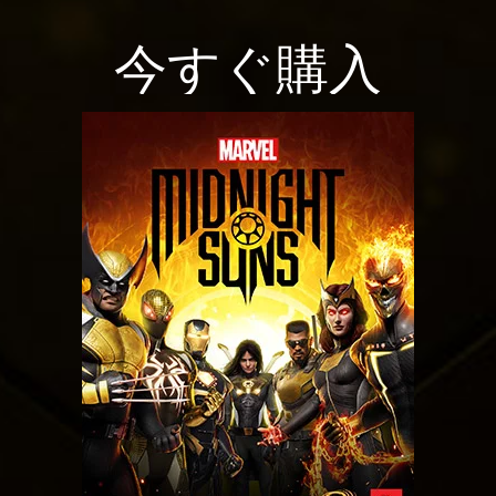
れ
a
プ
ま
y
今すぐ購入
ラ
す
イ
。
バ
再
シ
生
ー
を
ポ
ク
リ
リ
ッ
シ
ク
ー
す
と
る
Goog
と
le
、
サ
Yo
ー
uT
バ
ub
ー
へ
e