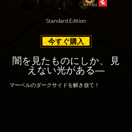
の
の
デ
プ
ー
ラ
Standard Edition
タ
イ
転
バ
今すぐ購入
送
シ
に
ー
同
ポ
闇を見たものにしか、 見
意
リ
えない光がある―
し
シ
た
ー
も
マーベルのダークサイドを解き放て！
と
の
Goog
と
le
み
サ
な
ー
さ
バ
れ
ー