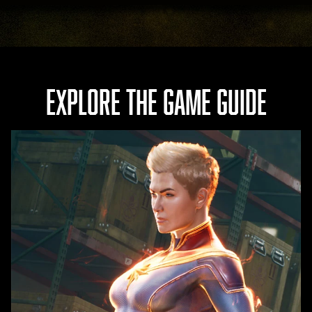
ま
へ
す
の
。
デ
ー
タ
EXPLORE THE GAME GUIDE
転
送
に
同
意
し
た
も
の
と
み
な
さ
れ