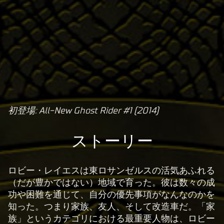
初登場: All-New Ghost Rider #1 (2014)
A
c
ストーリー
c
e
p
ロビー・レイエスは東ロサンゼルスの活気あふれる
t
（だが豊かではない）地域で育った。彼は数々の成
功や困難を通じて、自分の優先事項がなんなのかを
&
知った。つまり家族、友人、そして改造車だ。「家
P
族」というカテゴリにおける最重要人物は、ロビー
l