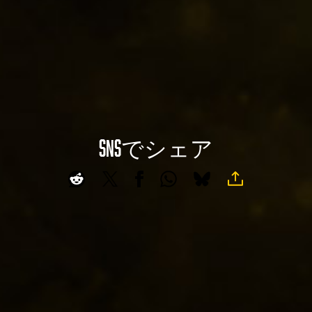
ー
y
へ
の
デ
再
ー
生
タ
を
転
ク
送
リ
に
ッ
SNSでシェア
A
同
ク
意
c
す
し
c
る
た
e
と
も
、
p
の
Yo
t
と
uT
&
み
ub
P
な
e
l
さ
の