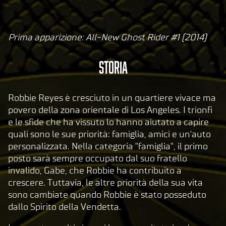
Prima apparizione: All-New Ghost Rider #1 (2014)
A
c
Storia
c
e
p
Robbie Reyes è cresciuto in un quartiere vivace ma
t
povero della zona orientale di Los Angeles. I trionfi
e le sfide che ha vissuto lo hanno aiutato a capire
&
quali sono le sue priorità: famiglia, amici e un'auto
P
personalizzata. Nella categoria "famiglia", il primo
l
posto sarà sempre occupato dal suo fratello
a
invalido, Gabe, che Robbie ha contribuito a
y
crescere. Tuttavia, le altre priorità della sua vita
sono cambiate quando Robbie è stato posseduto
dallo Spirito della Vendetta.
Clic
cand