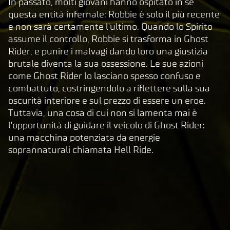
In passato, molti giovani hanno ospitato in sé
o su
questa entità infernale: Robbie è solo il più recente
Gioc
e non sarà certamente l'ultimo. Quando lo Spirito
a,
assume il controllo, Robbie si trasforma in Ghost
acce
Rider, e punire i malvagi dando loro una giustizia
tti
brutale diventa la sua ossessione. Le sue azioni
la
come Ghost Rider lo lasciano spesso confuso e
pol
combattuto, costringendolo a riflettere sulla sua
itic
oscurità interiore e sul prezzo di essere un eroe.
a
Tuttavia, una cosa di cui non si lamenta mai è
sul
l'opportunità di guidare il veicolo di Ghost Rider:
la
una macchina potenziata da energie
pri
soprannaturali chiamata Hell Ride.
va
cy
di
Yo
uT
ub