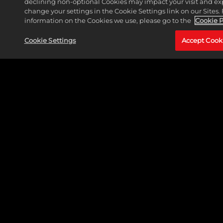
declining non-optional Cookies may impact your visit and ex
change your settings in the Cookie Settings link on our Sites.
information on the Cookies we use, please go to the
Cookie P
Cookie Settings
Accept Cook
CAPTAIN MARVEL (CAROL DANVERS)
CONTINUA A LEGGERE