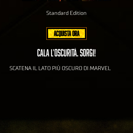
di
Standard Edition
Yo
uT
ub
ACQUISTA ORA
e
e
il
tras
CALA L'OSCURITÀ. SORGI!
feri
men
SCATENA IL LATO PIÙ OSCURO DI MARVEL
to
dei
dati
ai
serv
er di
Goog
le.