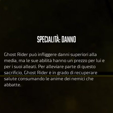
e
e
il
tras
feri
men
to
A
Specialità: Danno
dei
c
dati
c
ai
Ghost Rider può infliggere danni superiori alla
e
serv
media, ma le sue abilità hanno un prezzo per lui e
er di
p
per i suoi alleati. Per alleviare parte di questo
Goog
t
sacrificio, Ghost Rider è in grado di recuperare
le.
&
salute consumando le anime dei nemici che
P
abbatte.
l
a
y