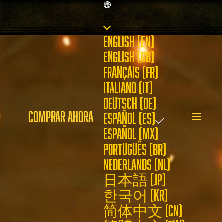
ES
ENGLISH (EN)
ENGLISH (GB)
FRANÇAIS (FR)
ITALIANO (IT)
DEUTSCH (DE)
COMPRAR AHORA
ESPAÑOL (ES)
ESPAÑOL (MX)
PORTUGUÊS (BR)
NEDERLANDS (NL)
日本語 (JP)
한국어 (KR)
简体中文 (CN)