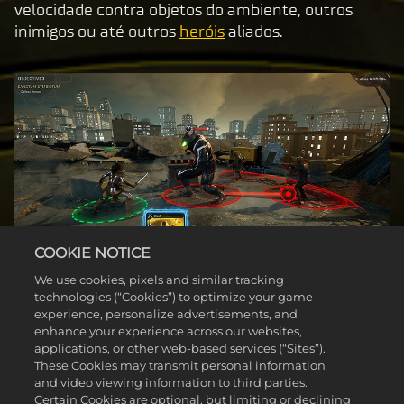
velocidade contra objetos do ambiente, outros
inimigos ou até outros
heróis
aliados.
COOKIE NOTICE
We use cookies, pixels and similar tracking
technologies (“Cookies”) to optimize your game
experience, personalize advertisements, and
enhance your experience across our websites,
Habilidades de Talentos
applications, or other web-based services (“Sites”).
These Cookies may transmit personal information
and video viewing information to third parties.
Talentos geralmente não causam danos aos
Certain Cookies are optional, but limiting or declining