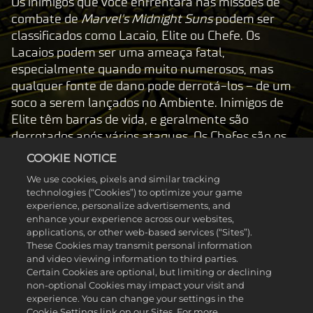
Os inimigos que você enfrentará nas missões de
combate de
Marvel's Midnight Suns
podem ser
classificados como Lacaio, Elite ou Chefe. Os
Lacaios podem ser uma ameaça fatal,
especialmente quando muito numerosos, mas
qualquer fonte de dano pode derrotá-los – de um
soco a serem lançados no Ambiente. Inimigos de
Elite têm barras de vida, e geralmente são
derrotados após vários ataques. Os Chefes são os
inimigos mais fortes do jogo. São os que têm mais
COOKIE NOTICE
vida e que causam mais dano, além de terem
We use cookies, pixels and similar tracking
habilidades especiais que os tornam oponentes de
technologies (“Cookies”) to optimize your game
respeito até para uma equipe de heróis dos
experience, personalize advertisements, and
Midnight Suns.
enhance your experience across our websites,
applications, or other web-based services (“Sites”).
These Cookies may transmit personal information
and video viewing information to third parties.
Certain Cookies are optional, but limiting or declining
non-optional Cookies may impact your visit and
experience. You can change your settings in the
Cookie Settings link on our Sites. For more