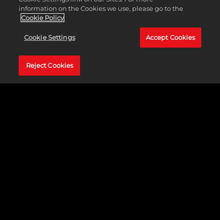
information on the Cookies we use, please go to the
Cookie Policy
Cookie Settings
Accept Cookies
Reject Cookies
Lacaios e Elites têm ícones de herói acima das
cabeças indicando que herói planejam atacar no
próximo turno deles. Com isso, você pode tomar
decisões melhores ao priorizar alvos inimigos ou
escolher qual aliado curar, por exemplo. Os Chefes
não apresentam esse tipo de informação sobre
seus ataques, e por isso é mais difícil contra-atacar.
Em muitas missões, os inimigos convocarão
reforços periodicamente ao final dos turnos deles.
Essas novas ondas de forças inimigas são