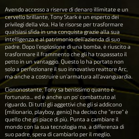
e
p
Avendo accesso a riserve di denaro illimitate e un
t
cervello brillante, Tony Stark è un esperto dei
privilegi della vita. Ha le risorse per trasformare
&
qualsiasi sfida in una conquista grazie alla sua
P
intelligenza e al patrimonio dell'azienda di suo
l
padre. Dopo l'esplosione di una bomba, è riuscito a
a
trasformare il frammento che gli ha trapassato il
y
petto in un vantaggio. Questo lo ha portato non
solo a perfezionare il suo innovativo reattore Arc,
ma anche a costruire un'armatura all'avanguardia.
Clic
cand
Ciononostante, Tony sa benissimo quanto è
o su
fortunato... ed è anche un po' combattuto al
Gioc
riguardo. Di tutti gli aggettivi che gli si addicono
a,
(milionario, playboy, genio) ha deciso che "eroe" è
acce
quello che gli piace di più. Punta a cambiare il
tti
mondo con la sua tecnologia ma, a differenza di
la
suo padre, spera di cambiarlo per il meglio.
pol