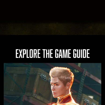
ai
serv
er di
Goog
le.
EXPLORE THE GAME GUIDE