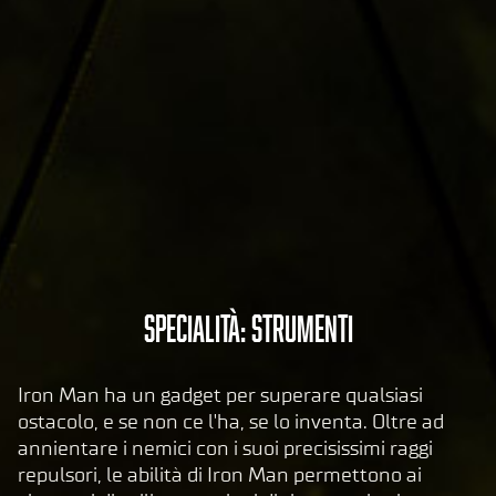
itic
a
sul
la
pri
va
cy
di
Yo
uT
ub
A
Specialità: Strumenti
e
e
c
il
c
tras
Iron Man ha un gadget per superare qualsiasi
e
feri
ostacolo, e se non ce l'ha, se lo inventa. Oltre ad
men
p
annientare i nemici con i suoi precisissimi raggi
to
t
repulsori, le abilità di Iron Man permettono ai
dei