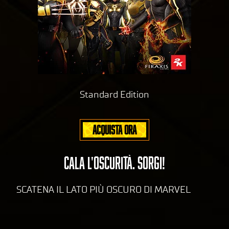
er di
a
Goog
sul
le.
la
pri
va
cy
di
Standard Edition
Yo
uT
ub
ACQUISTA ORA
e
e
il
tras
CALA L'OSCURITÀ. SORGI!
feri
men
SCATENA IL LATO PIÙ OSCURO DI MARVEL
to
dei
dati