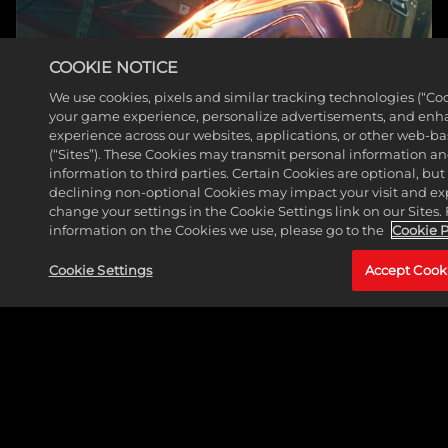
COOKIE NOTICE
We use cookies, pixels and similar tracking technologies (“Coo
your game experience, personalize advertisements, and enh
experience across our websites, applications, or other web-ba
(“Sites”). These Cookies may transmit personal information a
information to third parties. Certain Cookies are optional, but 
declining non-optional Cookies may impact your visit and ex
change your settings in the Cookie Settings link on our Sites.
information on the Cookies we use, please go to the
Cookie P
CAPTAIN MARVEL (CAROL DANVERS)
Cookie Settings
Accept Cook
CONTINUA A LEGGERE