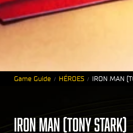
Game Guide
HÉROES
IRON MAN (T
IRON MAN (TONY STARK)