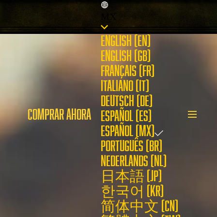
MX
ENGLISH (EN)
ENGLISH (GB)
FRANÇAIS (FR)
ITALIANO (IT)
DEUTSCH (DE)
COMPRAR AHORA
ESPAÑOL (ES)
ESPAÑOL (MX)
PORTUGUÊS (BR)
NEDERLANDS (NL)
日本語 (JP)
한국어 (KR)
简体中文 (CN)