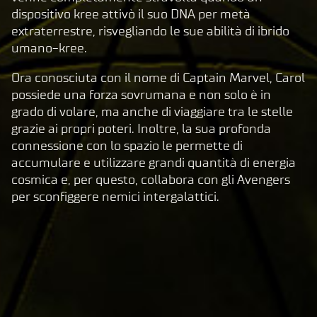
dispositivo kree attivò il suo DNA per metà
extraterrestre, risvegliando le sue abilità di ibrido
Clic
umano-kree.
cand
o su
Ora conosciuta con il nome di Captain Marvel, Carol
Gioc
possiede una forza sovrumana e non solo è in
a,
grado di volare, ma anche di viaggiare tra le stelle
acce
grazie ai propri poteri. Inoltre, la sua profonda
tti
connessione con lo spazio le permette di
la
accumulare e utilizzare grandi quantità di energia
pol
cosmica e, per questo, collabora con gli Avengers
itic
per sconfiggere nemici intergalattici.
a
sul
la
pri
va
cy
di