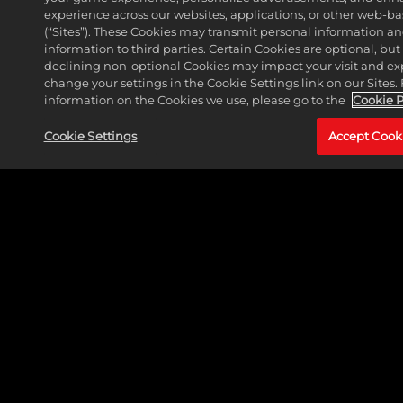
experience across our websites, applications, or other web-ba
(“Sites”). These Cookies may transmit personal information a
information to third parties. Certain Cookies are optional, but 
declining non-optional Cookies may impact your visit and ex
change your settings in the Cookie Settings link on our Sites.
information on the Cookies we use, please go to the
Cookie P
Cookie Settings
Accept Cook
DOCTOR STRANGE (STEPHEN STRANGE)
CONTINUA A LEGGERE