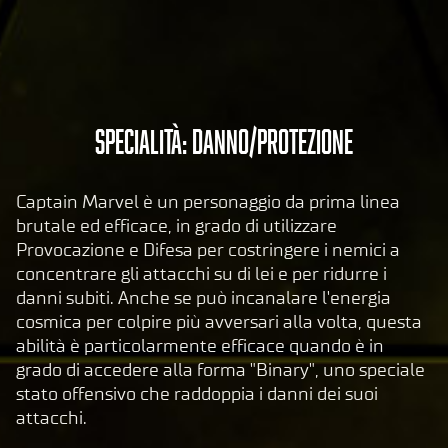
Yo
uT
ub
e
e
il
A
Specialità: Danno/Protezione
tras
c
feri
c
men
Captain Marvel è un personaggio da prima linea
e
to
brutale ed efficace, in grado di utilizzare
dei
p
Provocazione e Difesa per costringere i nemici a
dati
t
concentrare gli attacchi su di lei e per ridurre i
ai
&
danni subiti. Anche se può incanalare l'energia
serv
P
cosmica per colpire più avversari alla volta, questa
er di
abilità è particolarmente efficace quando è in
l
Goog
grado di accedere alla forma "Binary", uno speciale
a
le.
stato offensivo che raddoppia i danni dei suoi
y
attacchi.