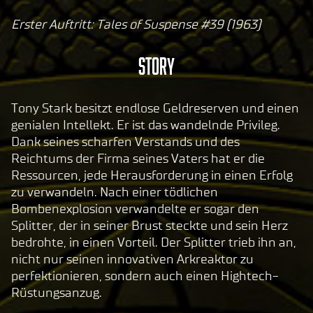
Erster Auftritt: Tales of Suspense #39 (1963)
A
c
Story
c
e
p
Tony Stark besitzt endlose Geldreserven und einen
t
genialen Intellekt. Er ist das wandelnde Privileg.
Dank seines scharfen Verstands und des
&
Reichtums der Firma seines Vaters hat er die
P
Ressourcen, jede Herausforderung in einen Erfolg
l
zu verwandeln. Nach einer tödlichen
a
Bombenexplosion verwandelte er sogar den
y
Splitter, der in seiner Brust steckte und sein Herz
bedrohte, in einen Vorteil. Der Splitter trieb ihn an,
nicht nur seinen innovativen Arkreaktor zu
Inde
perfektionieren, sondern auch einen Hightech-
m du
Rüstungsanzug.
auf