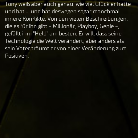
"Spie
Tony weiß aber auch genau, wie viel Glück er hatte
len"
und hat ... und hat deswegen sogar manchmal
klic
innere Konflikte. Von den vielen Beschreibungen,
kst,
die es für ihn gibt - Millionär, Playboy, Genie -,
stim
gefällt ihm "Held" am besten. Er will, dass seine
mst
Technologie die Welt verändert, aber anders als
du
sein Vater träumt er von einer Veränderung zum
den
Positiven.
Da
te
ns
ch
ut
zb
est
im
m
un
ge