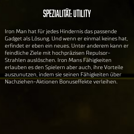
n
A
Spezialität: Utility
vo
c
n
c
Yo
Iron Man hat für jedes Hindernis das passende
e
uT
Gadget als Lösung. Und wenn er einmal keines hat,
p
ub
erfindet er eben ein neues. Unter anderem kann er
t
e
feindliche Ziele mit hochpräzisen Repulsor-
und
&
Strahlen auslöschen. Iron Mans Fähigkeiten
der
P
erlauben es den Spielern aber auch, ihre Vorteile
Über
auszunutzen, indem sie seinen Fähigkeiten über
l
trag
Nachziehen-Aktionen Bonuseffekte verleihen.
a
ung
y
von
Date
n an
Inde
die
m du
Goog
auf
le-
"Spie