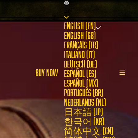
EN
ENGLISH (EN)
ENGLISH (GB)
FRANÇAIS (FR)
ITALIANO (IT)
DEUTSCH (DE)
BUY NOW
ESPAÑOL (ES)
ESPAÑOL (MX)
PORTUGUÊS (BR)
NEDERLANDS (NL)
日本語 (JP)
한국어 (KR)
简体中文 (CN)