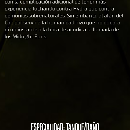
con la complicación adicional de tener más
de
experiencia luchando contra Hydra que contra
pri
demonios sobrenaturales. Sin embargo, al afán del
va
Cap por servir a la humanidad hizo que no dudara
cid
ni un instante a la hora de acudir a la llamada de
ad
los Midnight Suns.
de
Yo
uT
ub
e
y
la
tran
sfer
enci
a de
dato
s a
A
Especialidad: tanque/daño
los