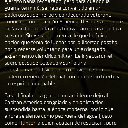
ejército había rechazado, pero para cuando la
P
guerra terminó, se había convertido en un
l
poderoso superhéroe y condecorado veterano
a
conocido como Capitán América. Después de que le
y
negaran la entrada a las fuerzas armadas debido a
su salud, Steve se dio cuenta de que la única
opción que tenía de luchar por la libertad pasaba
Al
por ofrecerse voluntario para un arriesgado
hace
experimento científico militar. Le inyectaron el
r
suero del supersoldado y sufrió una
clic
transformación física que lo convirtió en un
en
poderoso enemigo del mal con un cuerpo fuerte y
juga
un espíritu indomable.
r,
acep
Casi al final de la guerra, un accidente dejó al
tas
Capitán América congelado y en animación
la
suspendida hasta la época moderna, por lo que
pol
ahora se siente como pez fuera del agua (justo
ític
como
Hunter
, a quien acaban de resucitar), pero
a