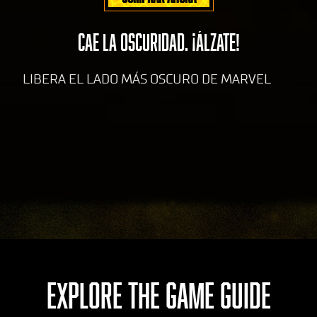
ub
e
y
CAE LA OSCURIDAD. ¡ÁLZATE!
la
tran
LIBERA EL LADO MÁS OSCURO DE MARVEL
sfer
enci
a de
dato
s a
los
serv
idor
es de
Goog
le.
EXPLORE THE GAME GUIDE