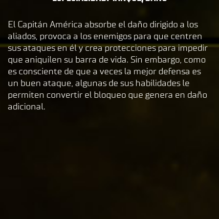
c
serv
c
idor
El Capitán América absorbe el daño dirigido a los
e
es de
aliados, provoca a los enemigos para que centren
Goog
p
sus ataques en él y crea protecciones para impedir
le.
t
que aniquilen su barra de vida. Sin embargo, como
&
es consciente de que a veces la mejor defensa es
P
un buen ataque, algunas de sus habilidades le
permiten convertir el bloqueo que genera en daño
l
adicional.
a
y
Al
hace
r
clic
en
juga