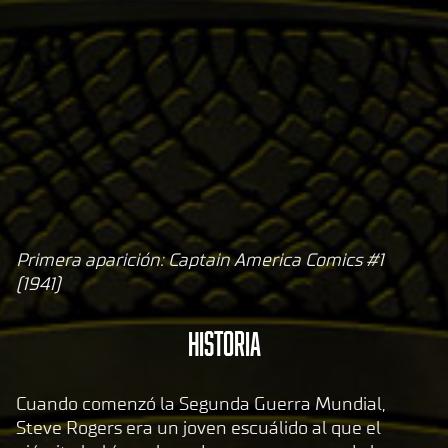
Primera aparición: Captain America Comics #1
A
(1941)
c
c
Historia
e
p
t
Cuando comenzó la Segunda Guerra Mundial,
Steve Rogers era un joven escuálido al que el
&