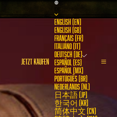
DE
ENGLISH (EN)
ENGLISH (GB)
FRANÇAIS (FR)
ITALIANO (IT)
DEUTSCH (DE)
JETZT KAUFEN
ESPAÑOL (ES)
ESPAÑOL (MX)
PORTUGUÊS (BR)
NEDERLANDS (NL)
日本語 (JP)
한국어 (KR)
简体中文 (CN)