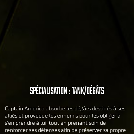
de
co
nfi
de
nti
ali
té
de
Yo
uT
ub
e
et
A
Spécialisation : tank/dégâts
le
c
tran
c
sfer
Captain America absorbe les dégâts destinés à ses
e
t de
alliés et provoque les ennemis pour les obliger à
p
don
s'en prendre à lui, tout en prenant soin de
nées
t
renforcer ses défenses afin de préserver sa propre