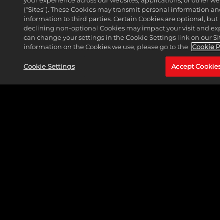
your experience across our websites, applications, or other w
(“Sites”). These Cookies may transmit personal information a
information to third parties. Certain Cookies are optional, but 
declining non-optional Cookies may impact your visit and ex
can change your settings in the Cookie Settings link on our Si
information on the Cookies we use, please go to the
Cookie P
Cookie Settings
Accept Cookie
CAPTAIN MARVEL (CAROL DANVERS)
LIRE PLUS