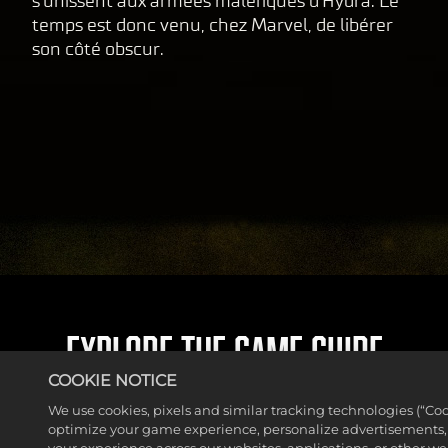
s'unissent aux armées maléfiques d'Hydra. Le
tran
temps est donc venu, chez Marvel, de libérer
sfer
son côté obscur.
t de
don
nées
vers
les
serv
eurs
de
Goog
le.
EXPLORE THE GAME GUIDE
COOKIE NOTICE
We use cookies, pixels and similar tracking technologies (“Coo
optimize your game experience, personalize advertisements