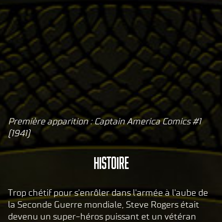
Première apparition : Captain America Comics #1
A
(1941)
c
c
Histoire
e
p
t
Trop chétif pour s'enrôler dans l'armée à l'aube de
la Seconde Guerre mondiale, Steve Rogers était
&
devenu un super-héros puissant et un vétéran
P