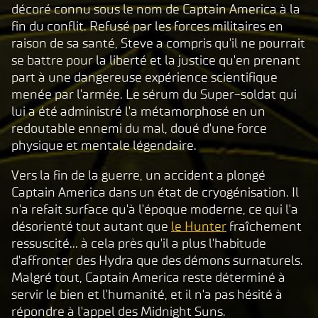
décoré connu sous le nom de Captain America à la
l
fin du conflit. Refusé par les forces militaires en
a
raison de sa santé, Steve a compris qu'il ne pourrait
y
se battre pour la liberté et la justice qu'en prenant
part à une dangereuse expérience scientifique
menée par l'armée. Le sérum du Super-soldat qui
En
lui a été administré l'a métamorphosé en un
cliq
redoutable ennemi du mal, doué d'une force
uant
physique et mentale légendaire.
sur
Joue
Vers la fin de la guerre, un accident a plongé
r,
Captain America dans un état de cryogénisation. Il
vous
n'a refait surface qu'à l'époque moderne, ce qui l'a
acce
désorienté tout autant que
le Hunter
fraîchement
ptez
ressuscité... à cela près qu'il a plus l'habitude
la
d'affronter des Hydra que des démons surnaturels.
pol
Malgré tout, Captain America reste déterminé à
itiq
servir le bien et l'humanité, et il n'a pas hésité à
ue
répondre à l'appel des Midnight Suns.