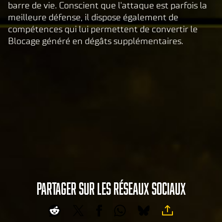
vers
&
barre de vie. Conscient que l'attaque est parfois la
les
P
meilleure défense, il dispose également de
serv
compétences qui lui permettent de convertir le
l
eurs
Blocage généré en dégâts supplémentaires.
a
de
y
Goog
le.
En
cliq
uant
sur
Joue
r,
vous
acce
ptez
PARTAGER SUR LES RÉSEAUX SOCIAUX
A
la
c
pol
c
itiq