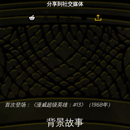
分享到社交媒体
首次登场：《漫威超级英雄：#13》（1968年）
A
c
背景故事
c