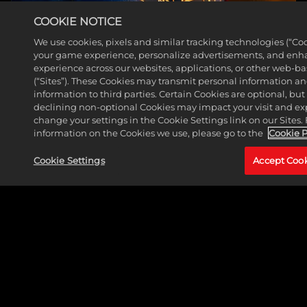
COOKIE NOTICE
We use cookies, pixels and similar tracking technologies (“Coo
your game experience, personalize advertisements, and enh
experience across our websites, applications, or other web-ba
奇异博士（史蒂芬·斯特兰
(“Sites”). These Cookies may transmit personal information a
information to third parties. Certain Cookies are optional, but
奇）
declining non-optional Cookies may impact your visit and ex
change your settings in the Cookie Settings link on our Sites.
阅读更多
information on the Cookies we use, please go to the
Cookie P
Cookie Settings
Accept Coo