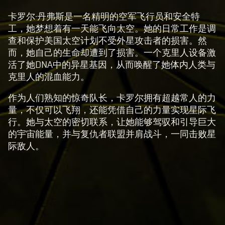
e
p
卡罗尔·丹弗斯是一名精明的空军飞行员和安全特
t
工，她梦想着有一天能飞向太空。她的日常工作是调
查和保护美国太空计划不受外星攻击者的损害。然
&
而，她自己的生命却遭到了损害。一个克里人设备激
P
活了她DNA中的异星基因，从而唤醒了她体内人类与
l
克里人的混血能力。
a
y
作为人们熟知的惊奇队长，卡罗尔拥有超越常人的力
量，不仅可以飞翔，还能凭借自己的力量实现星际飞
行。她与太空的密切联系，让她能够驾驭和引导巨大
点
的宇宙能量，并与复仇者联盟并肩战斗，一同击败星
击
际敌人。
播
放
，
即
意
味
着