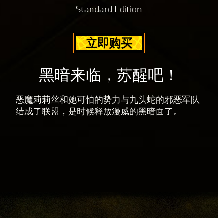
隐
Standard Edition
私
政
立即购买
策
以
及
黑暗来临，苏醒吧！
将
数
恶魔莉莉丝和她可怕的势力与九头蛇的邪恶军队
据
结成了联盟，是时候释放漫威的黑暗面了。
传
输
至
Goog
le
服
务
器
。