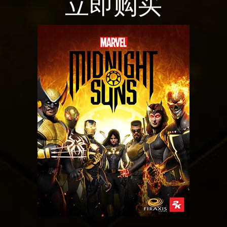
立即购买
私
政
点
策
击
以
播
及
放
将
，
数
即
据
意
传
味
输
着
至
你
Goog
同
le
意
服
Yo
务
uT
器
ub
。
e
的