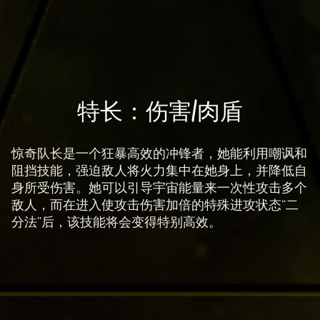
你
同
意
Yo
uT
A
ub
特长：伤害/肉盾
e
c
的
c
惊奇队长是一个狂暴高效的冲锋者，她能利用嘲讽和
隐
e
阻挡技能，强迫敌人将火力集中在她身上，并降低自
私
p
身所受伤害。她可以引导宇宙能量来一次性攻击多个
政
t
敌人，而在进入使攻击伤害加倍的特殊进攻状态“二
策
&
分法”后，该技能将会变得特别高效。
以
P
及
l
将
a
数
y
据
传