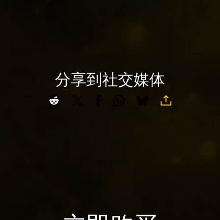
输
点
至
击
Goog
播
le
放
服
，
务
即
分享到社交媒体
器
A
意
。
c
味
c
着
e
你
同
p
意
t
Yo
&
uT
P
ub
l
e
a
的
y
隐