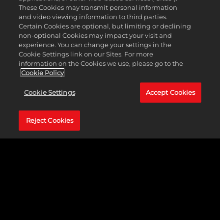
These Cookies may transmit personal information
and video viewing information to third parties.
Certain Cookies are optional, but limiting or declining
non-optional Cookies may impact your visit and
experience. You can change your settings in the
在战斗开始时，你选择的所有英雄的
技能
都会被打乱
Cookie Settings link on our Sites. For more
information on the Cookies we use, please go to the
进入你的技能池。每一回合，你会自动从这个池中随
Cookie Policy
机抽取英雄技能，从而确定你在该回合最初可以使用
哪些技能。当你采取了所有可以（或想要）采取的行
Cookie Settings
Accept Cookies
动（不仅包括使用技能）时，回合结束。
Reject Cookies
凭借自身力量和智慧，几乎任何环境道具都可以变成
英雄们可以利用的武器。比如掷出从地上拾起的箱
子，从一块大石上一跃而下借势痛击敌人，甚至推倒
灯柱一举砸向多个敌人，都能行之有效地利用环境道
具。要发动这样的攻击，英雄的移动范围内需要有可
以交互的环境道具，还需要锁定目标敌人，并拥有足
够的英雄气概来发起此类攻击。