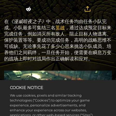
在
《漫威暗夜之子》
中，战术任务均由任务小队完
成。小队最多可集结三名
英雄
，通过达成预定目标来
完成任务，例如消灭所有敌人、阻止目标人物逃离、
保护装置等等。要成功完成任务，高明的战略思维不
可或缺。无论事先花了多少心思来挑选小队成员、培
养他们之间羁绊，一旦任务开始，便需要在瞬息万变
的战场上即时对战局作出正确解读和应对。
COOKIE NOTICE
We use cookies, pixels and similar tracking
technologies (“Cookies”) to optimize your game
experience, personalize advertisements, and
enhance your experience across our websites,
applications, or other web-based services (“Sites”).