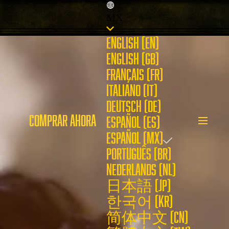
MX
ENGLISH (EN)
ENGLISH (GB)
FRANÇAIS (FR)
ITALIANO (IT)
DEUTSCH (DE)
COMPRAR AHORA
ESPAÑOL (ES)
ESPAÑOL (MX)
PORTUGUÊS (BR)
NEDERLANDS (NL)
日本語 (JP)
한국어 (KR)
简体中文 (CN)