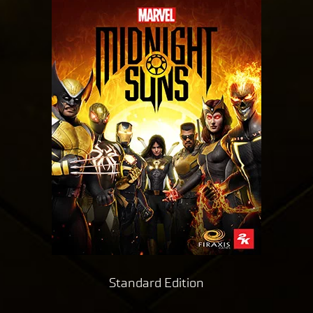
호
정
책
에
동
의
하
는
것
으
로
간
주
되
며,
데
이
Standard Edition
터
가