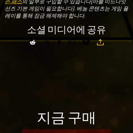
즌 패스
의 일부로 구입할 수 있습니다(마블 미드나잇
선즈 기본 게임이 필요합니다). 베놈 콘텐츠는 게임 플
재
레이를 통해 잠금 해제해야 합니다.
생
을
소셜 미디어에 공유
클
릭
하
면
Yo
uT
ub
e
의
개
인
지금 구매
정
보
보