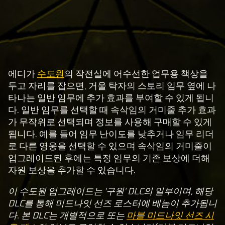
에디가
수도원
의 작전실에 어수선한 업무용 책상을
A
두고 자리를 잡으면, 거울 탁자의 스토리 임무 옆에 나
c
타나는 일반 임무에 추가 효과를 부여할 수 있게 됩니
c
다. 일반 임무를 선택할 때 속삭임의 거미줄 추가 효과
e
가 무작위로 선택되며 정보를 사용해 구매할 수 있게
p
됩니다. 예를 들어 임무 난이도를 낮추거나 임무 리더
t
로 다른 영웅을 선택할 수 있으며 속삭임의 거미줄이
업그레이드된 후에는 특정 임무의 기존 보상에 더해
&
자원 보상을 추가할 수 있습니다.
P
l
이 수도원 업그레이드는 '구원' DLC의 일부이며, 해당
a
DLC를 통해 미드나잇 선즈 로스터에 베놈이 추가됩니
y
다. 본 DLC는 개별적으로 또는
마블 미드나잇 선즈 시