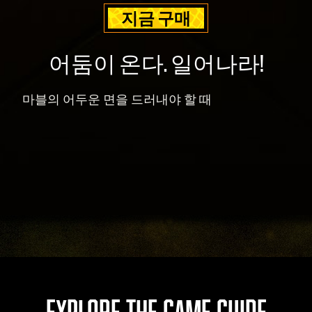
Goog
지금 구매
le
서
어둠이 온다. 일어나라!
버
로
전
마블의 어두운 면을 드러내야 할 때
송
됩
니
다.