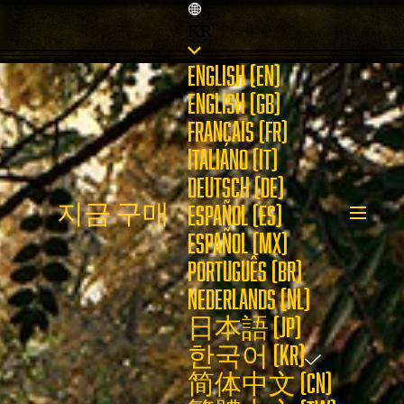
KR
ENGLISH (EN)
ENGLISH (GB)
FRANÇAIS (FR)
ITALIANO (IT)
DEUTSCH (DE)
지금 구매
ESPAÑOL (ES)
ESPAÑOL (MX)
PORTUGUÊS (BR)
NEDERLANDS (NL)
日本語 (JP)
한국어 (KR)
简体中文 (CN)