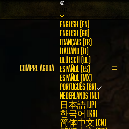
BR
ENGLISH (EN)
ENGLISH (GB)
FRANÇAIS (FR)
ITALIANO (IT)
DEUTSCH (DE)
COMPRE AGORA
ESPAÑOL (ES)
ESPAÑOL (MX)
PORTUGUÊS (BR)
NEDERLANDS (NL)
日本語 (JP)
한국어 (KR)
简体中文 (CN)