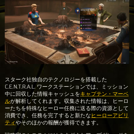
スターク社独自のテクノロジーを搭載した
C.E.N.T.R.A.L. ワークステーションでは、ミッション
中に回収した情報キャッシュを
キャプテン・マーベ
ル
が解析してくれます。収集された情報は、ヒーロ
ーたちを特殊なヒーロー任務に送る際の資源として
消費でき、任務を完了すると新たな
ヒーローアビリ
ティ
やそのほかの報酬が獲得できます。