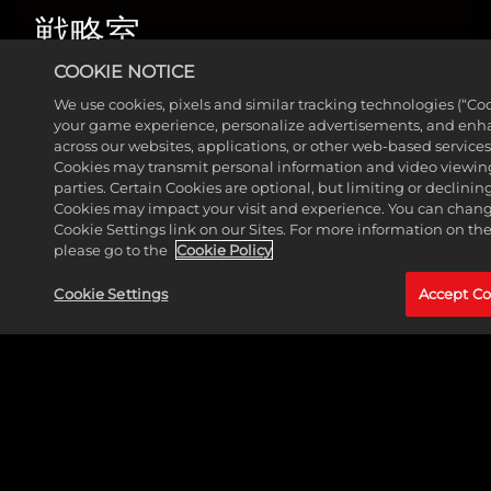
戦略室
もっと見る
COOKIE NOTICE
We use cookies, pixels and similar tracking technologies (“Co
your game experience, personalize advertisements, and enh
across our websites, applications, or other web-based services 
Cookies may transmit personal information and video viewing
parties. Certain Cookies are optional, but limiting or declini
Cookies may impact your visit and experience. You can change
Cookie Settings link on our Sites. For more information on th
please go to the
Cookie Policy
Cookie Settings
Accept Co
LEGAL