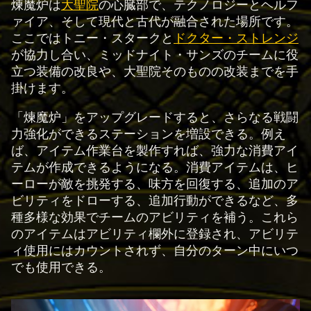
煉魔炉は
大聖院
の心臓部で、テクノロジーとヘルフ
ァイア、そして現代と古代が融合された場所です。
ここではトニー・スタークと
ドクター・ストレンジ
が協力し合い、ミッドナイト・サンズのチームに役
立つ装備の改良や、大聖院そのものの改装までを手
掛けます。
「煉魔炉」をアップグレードすると、さらなる戦闘
力強化ができるステーションを増設できる。例え
ば、アイテム作業台を製作すれば、強力な消費アイ
テムが作成できるようになる。消費アイテムは、ヒ
ーローが敵を挑発する、味方を回復する、追加のア
ビリティをドローする、追加行動ができるなど、多
種多様な効果でチームのアビリティを補う。これら
のアイテムはアビリティ欄外に登録され、アビリテ
ィ使用にはカウントされず、自分のターン中にいつ
でも使用できる。