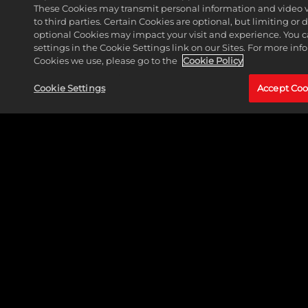
These Cookies may transmit personal information and video 
to third parties. Certain Cookies are optional, but limiting or
optional Cookies may impact your visit and experience. You 
settings in the Cookie Settings link on our Sites. For more in
Cookies we use, please go to the
Cookie Policy
Cookie Settings
Accept Coo
LEGAL
SUPPORT