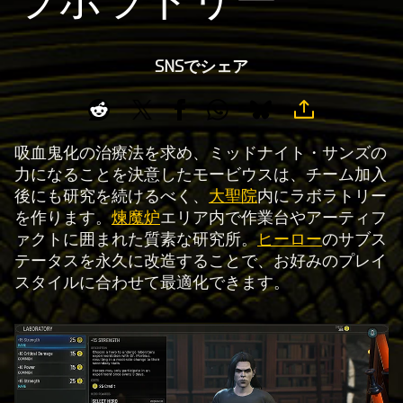
SNSでシェア
吸血鬼化の治療法を求め、ミッドナイト・サンズの
力になることを決意したモービウスは、チーム加入
後にも研究を続けるべく、
大聖院
内にラボラトリー
を作ります。
煉魔炉
エリア内で作業台やアーティフ
ァクトに囲まれた質素な研究所。
ヒーロー
のサブス
テータスを永久に改造することで、お好みのプレイ
スタイルに合わせて最適化できます。