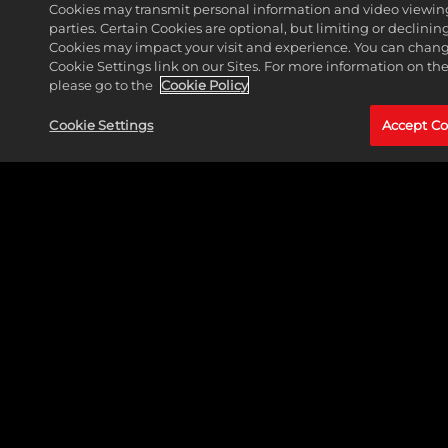
Cookies may transmit personal information and video viewing
parties. Certain Cookies are optional, but limiting or declini
Cookies may impact your visit and experience. You can change
Cookie Settings link on our Sites. For more information on th
please go to the
Cookie Policy
Cookie Settings
Accept Co
LEGAL
SUPPORT
© MARVEL © Take-Two Interactive Software, Inc., 2K, Firaxis Games
and their respective logos are all trademarks of Take-Two Interactive