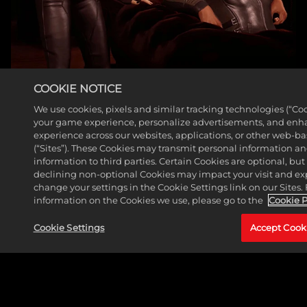
COOKIE NOTICE
We use cookies, pixels and similar tracking technologies (“Coo
SALA COMUNE
your game experience, personalize advertisements, and enh
experience across our websites, applications, or other web-ba
CONTINUA A LEGGERE
(“Sites”). These Cookies may transmit personal information a
information to third parties. Certain Cookies are optional, but 
declining non-optional Cookies may impact your visit and ex
change your settings in the Cookie Settings link on our Sites.
information on the Cookies we use, please go to the
Cookie P
Cookie Settings
Accept Cook