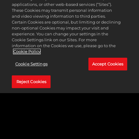
applications, or other web-based services (“Sites”).
These Cookies may transmit personal information
and video viewing information to third parties.
Certain Cookies are optional, but limiting or declining
non-optional Cookies may impact your visit and
experience. You can change your settings in the
All'inizio del combattimento, tutte le
Abilità Eroe
Cookie Settings link on our Sites. For more
information on the Cookies we use, please go to the
che hai scelto vengono rimescolate in modo
Cookie Policy
casuale. Ad ogni turno prenderai automaticamente
le Abilità Eroe in modo casuale, determinando a
Cookie Settings
Accept Cookies
quale di esse hai inizialmente accesso in quel
turno. Il tuo turno finisce quando hai esaurito tutte
Reject Cookies
le azioni che puoi (o vuoi) fare, che non includono
solo l'uso delle Abilità.
Gli eroi potranno sfruttare la loro forza e il loro
ingegno per trasformare gli Oggetti ambientali in
potenti armi. Potrai raccogliere e lanciare una
cassa, lanciarti da una roccia per colpire un nemico
sottostante con un attacco caricato, scagliare un