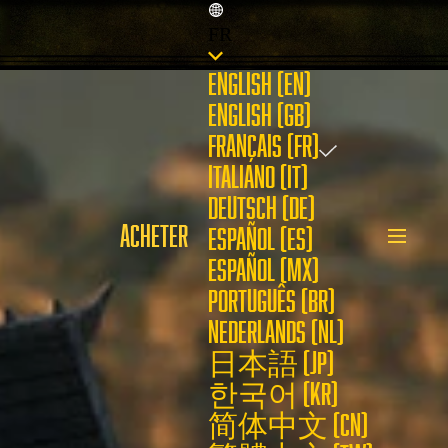
FR
ENGLISH (EN)
ENGLISH (GB)
FRANÇAIS (FR)
ITALIANO (IT)
DEUTSCH (DE)
ACHETER
ESPAÑOL (ES)
ESPAÑOL (MX)
PORTUGUÊS (BR)
NEDERLANDS (NL)
日本語 (JP)
한국어 (KR)
简体中文 (CN)