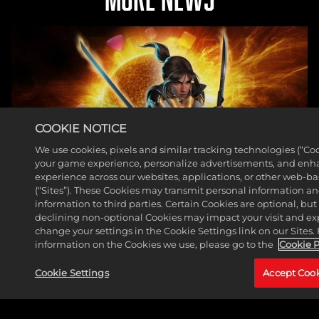
COOKIE NOTICE
We use cookies, pixels and similar tracking technologies (“Coo
your game experience, personalize advertisements, and enh
experience across our websites, applications, or other web-ba
(“Sites”). These Cookies may transmit personal information a
information to third parties. Certain Cookies are optional, but
猎杀者已加入《漫威迷城》
declining non-optional Cookies may impact your visit and ex
阵容
change your settings in the Cookie Settings link on our Sites.
information on the Cookies we use, please go to the
Cookie P
阅读更多
Cookie Settings
Accept Coo