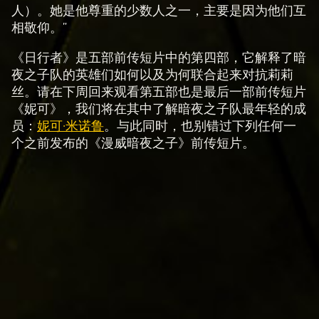
p
人）。她是他尊重的少数人之一，主要是因为他们互
t
相敬仰。”
&
《日行者》是五部前传短片中的第四部，它解释了暗
P
夜之子队的英雄们如何以及为何联合起来对抗莉莉
l
丝。请在下周回来观看第五部也是最后一部前传短片
a
《妮可》，我们将在其中了解暗夜之子队最年轻的成
y
员：
妮可·米诺鲁
。与此同时，也别错过下列任何一
个之前发布的《漫威暗夜之子》前传短片。
点
击
播
放
，
即
意
味
着