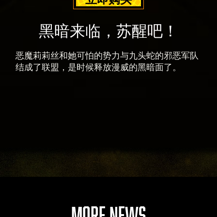
策
le
以
服
及
黑暗来临，苏醒吧！
务
将
器
数
。
恶魔莉莉丝和她可怕的势力与九头蛇的邪恶军队
据
结成了联盟，是时候释放漫威的黑暗面了。
传
输
至
Goog
le
服
务
器
。
MORE NEWS