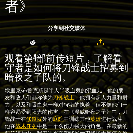
者》
分享到社交媒体
观看第4部前传短片，了解看
守者是如何将刀锋战士招募到
暗夜之子队的。
埃里克·布鲁克斯是半人半吸血鬼的混血儿，他的朋
友和敌人们都称他为
刀锋战士
。他拥有超人力量和耐
力，以及和吸血鬼一样对狩猎的执着，但不像他们一
样容易受到阳光的伤害。在《漫威暗夜之子》中，刀
锋战士在
修道院
外的
庭院
中训练其他
英雄
进行战斗，
他在
战术任务
中是一个杀伤力强大的角色。在最新的