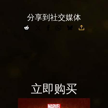
&
放
至
P
，
Goog
l
即
分享到社交媒体
le
A
a
意
服
c
味
y
务
c
着
器
e
你
。
点
同
p
击
意
t
播
Yo
&
放
uT
P
，
ub
l
即
e
a
意
的
味
y
立即购买
隐
着
私
你
政
点
同
策
击
意