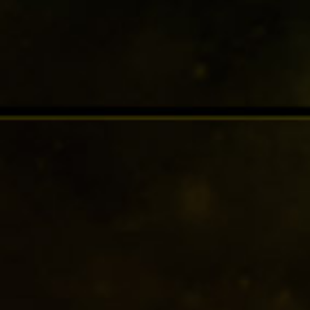
你
同
意
A
Yo
c
uT
c
ub
e
e
p
的
t
隐
&
私
P
政
l
策
A
a
以
c
y
及
c
将
e
数
点
p
据
击
传
t
播
输