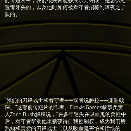
前传短片中，我们很兴奋能够展示刀锋战士是怎么处
置毒牙头的，以及他时如何被看守者招募到暗夜之子
队的。
“我们的刀锋战士和看守者——或者说萨拉——渊源颇
A
深。”这部前传短片的作者、Firaxis Games叙事负责
c
人Zach Bush解释说，“在多年迷失在吸血鬼的兽性中
c
后，看守者帮助他重新获得自我控制权，成为我们所
e
熟知和喜爱的刀锋战士（以及吸血鬼害怕和憎恨的