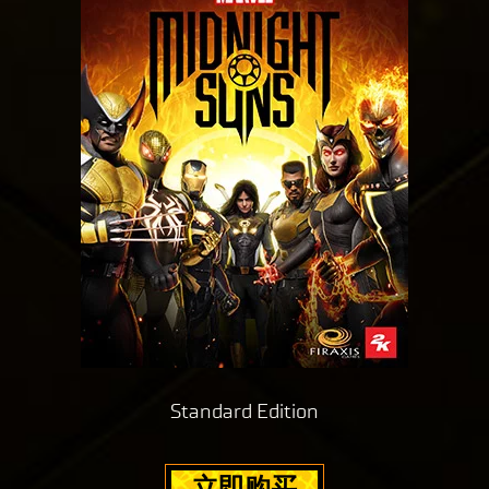
以
播
Yo
及
放
uT
将
，
ub
数
即
e
据
意
的
传
味
隐
输
着
私
至
你
政
Goog
同
策
le
意
以
服
Yo
及
务
uT
将
器
ub
数
。
e
据
的
传
隐
Standard Edition
输
私
至
政
Goog
立即购买