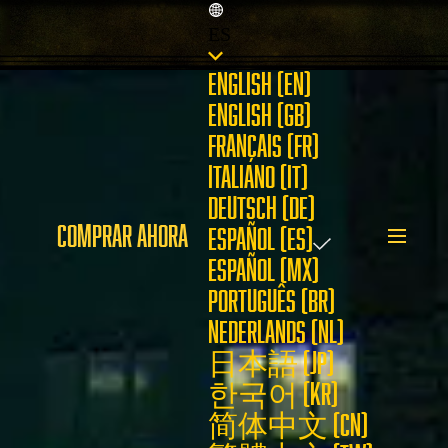
ES
ENGLISH (EN)
ENGLISH (GB)
FRANÇAIS (FR)
ITALIANO (IT)
DEUTSCH (DE)
COMPRAR AHORA
ESPAÑOL (ES)
ESPAÑOL (MX)
PORTUGUÊS (BR)
NEDERLANDS (NL)
日本語 (JP)
한국어 (KR)
简体中文 (CN)