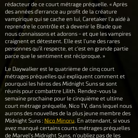
c
rédacteur de ce court métrage préquelle. « Après
e
des années d'errance au profit de la créature
p
vampirique qui se cache en lui, Caretaker l'a aidé à
t
reprendre le contrôle et à devenir le Blade que
nous connaissons et adorons - et que les vampires
&
craignent et détestent. Elle est l'une des rares
P
personnes qu'il respecte, et c'est en grande partie
l
parce que le sentiment est réciproque. »
a
y
Le Daywalker est le quatrième de cinq court
métrages préquelles qui expliquent comment et
pourquoi les héros des Midnight Suns se sont
En
réunis pour combattre Lilith. Rendez-vous la
cliq
semaine prochaine pour le cinquième et ultime
uant
court métrage préquelle, Nico TV, dans lequel nous
sur
aurons des nouvelles de la plus jeune membre des
Joue
Midnight Suns :
Nico Minoru
. En attendant, si vous
r,
avez manqué certains courts métrages préquelles
vous
de Marvel's Midnight Suns, n'oubliez pas de les