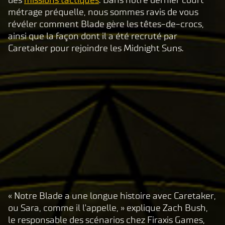
métrage préquelle, nous sommes ravis de vous
révéler comment Blade gère les têtes-de-crocs,
ainsi que la façon dont il a été recruté par
Caretaker pour rejoindre les Midnight Suns.
« Notre Blade a une longue histoire avec Caretaker,
A
ou Sara, comme il l'appelle, » explique Zach Bush,
c
le responsable des scénarios chez Firaxis Games,