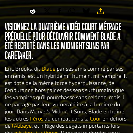
Visionnez la quatrième vidéo court métrage
préquelle pour découvrir comment Blade a
été recruté dans les Midnight Suns par
Caretaker.
Eric Brooks, dit
Blade
par ses amis comme par ses
ennemis, est un hybride mi-humain, mi-vampire. Il
est doté de la même force hyperpuissante, de
l'endurance hors pair et des sens surhumains que
les vampires qu'il pourchasse sans relâche, mais il
ne partage pas leur vulnérabilité à la lumière du
jour. Dans Marvel's Midnight Suns, Blade entraîne
les autres
héros
au combat dans la
Cour
en dehors
de
l'Abbaye
, et inflige des dégâts importants lors
des
missions tactiques
. Dans notre dernier court