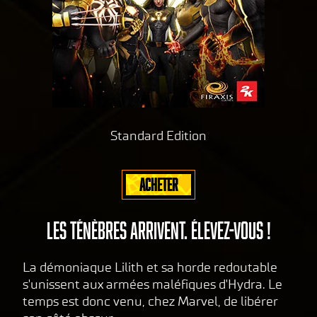
té
pol
don
de
itiq
nées
Yo
ue
vers
uT
de
les
ub
serv
co
e
et
eurs
nfi
le
de
de
tran
Goog
nti
Standard Edition
sfer
le.
ali
t de
té
don
ACHETER
de
nées
Yo
vers
uT
LES TÉNÈBRES ARRIVENT. ÉLEVEZ-VOUS !
les
ub
serv
e
et
eurs
La démoniaque Lilith et sa horde redoutable
le
de
s'unissent aux armées maléfiques d'Hydra. Le
tran
Goog
temps est donc venu, chez Marvel, de libérer
sfer
le.