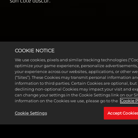
son côté obscur.
t de
don
nées
vers
les
serv
eurs
COOKIE NOTICE
de
We use cookies, pixels and similar tracking technologies (“Coo
Goog
optimize your game experience, personalize advertisements
le.
your experience across our websites, applications, or other w
(“Sites”). These Cookies may transmit personal information a
information to third parties. Certain Cookies are optional, but 
MORE NEWS
declining non-optional Cookies may impact your visit and ex
can change your settings in the Cookie Settings link on our Si
information on the Cookies we use, please go to the
Cookie P
Cookie Settings
Accept Cookie