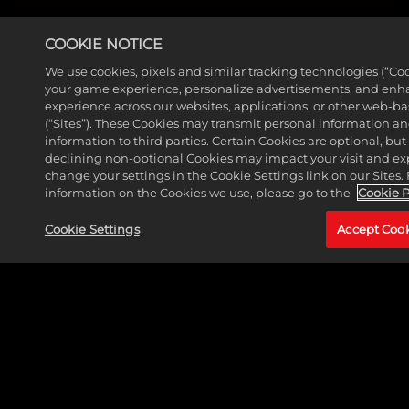
COOKIE NOTICE
We use cookies, pixels and similar tracking technologies (“Coo
your game experience, personalize advertisements, and enh
experience across our websites, applications, or other web-ba
(“Sites”). These Cookies may transmit personal information a
information to third parties. Certain Cookies are optional, but
declining non-optional Cookies may impact your visit and ex
change your settings in the Cookie Settings link on our Sites.
information on the Cookies we use, please go to the
Cookie P
Cookie Settings
Accept Coo
LEGAL
SUPPORT