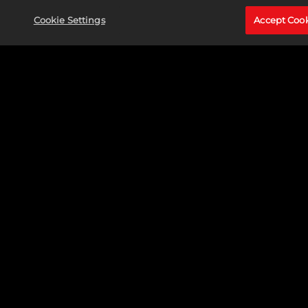
Cookie Settings
Accept Coo
O CAÇADOR SE JUNTA AO ELENCO DO MARVEL
PUZZLE QUEST
LER MAIS