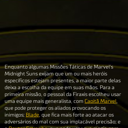
Enquanto algumas Missões Táticas de Marvel's
A
Midnight Suns exijam que um ou mais heróis
c
específicos estejam presentes, a maior parte delas
c
deixa a escolha da equipe em suas mãos. Para a
e
primeira missão, o pessoal da Firaxis escolheu usar
p
uma equipe mais generalista, com
Capitã Marvel
,
t
que pode proteger os aliados provocando os
inimigos;
Blade
, que fica mais forte ao atacar os
&
adversários do mal com sua implacável precisão; e
P