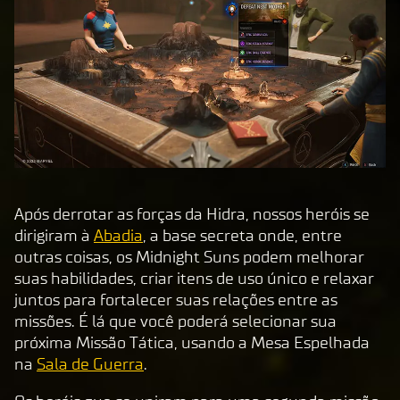
de
pri
va
cid
ad
e
do
Yo
uT
Após derrotar as forças da Hidra, nossos heróis se
ub
dirigiram à
Abadia
, a base secreta onde, entre
e
e
outras coisas, os Midnight Suns podem melhorar
com
suas habilidades, criar itens de uso único e relaxar
a
juntos para fortalecer suas relações entre as
tran
missões. É lá que você poderá selecionar sua
sfer
próxima Missão Tática, usando a Mesa Espelhada
ênci
na
Sala de Guerra
.
a de
dado