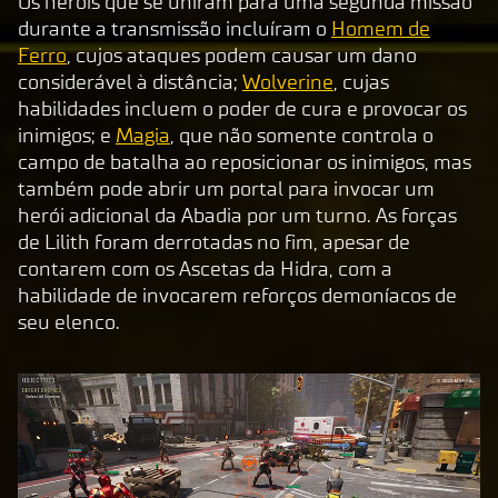
Os heróis que se uniram para uma segunda missão
s
durante a transmissão incluíram o
Homem de
para
Ferro
, cujos ataques podem causar um dano
os
considerável à distância;
Wolverine
, cujas
serv
habilidades incluem o poder de cura e provocar os
idor
inimigos; e
Magia
, que não somente controla o
es
campo de batalha ao reposicionar os inimigos, mas
do
também pode abrir um portal para invocar um
Goog
herói adicional da Abadia por um turno. As forças
le.
de Lilith foram derrotadas no fim, apesar de
contarem com os Ascetas da Hidra, com a
habilidade de invocarem reforços demoníacos de
seu elenco.