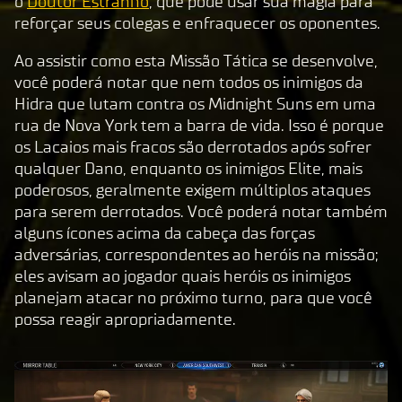
o
Doutor Estranho
, que pode usar sua magia para
l
reforçar seus colegas e enfraquecer os oponentes.
a
y
Ao assistir como esta Missão Tática se desenvolve,
você poderá notar que nem todos os inimigos da
Hidra que lutam contra os Midnight Suns em uma
Ao
rua de Nova York tem a barra de vida. Isso é porque
clic
os Lacaios mais fracos são derrotados após sofrer
ar
qualquer Dano, enquanto os inimigos Elite, mais
em
poderosos, geralmente exigem múltiplos ataques
joga
para serem derrotados. Você poderá notar também
r,
alguns ícones acima da cabeça das forças
você
adversárias, correspondentes ao heróis na missão;
conc
eles avisam ao jogador quais heróis os inimigos
orda
planejam atacar no próximo turno, para que você
com
possa reagir apropriadamente.
a
pol
ític
a