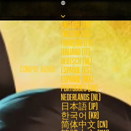
BR
ENGLISH (EN)
ENGLISH (GB)
FRANÇAIS (FR)
ITALIANO (IT)
DEUTSCH (DE)
COMPRE AGORA
ESPAÑOL (ES)
ESPAÑOL (MX)
PORTUGUÊS (BR)
NEDERLANDS (NL)
日本語 (JP)
한국어 (KR)
简体中文 (CN)