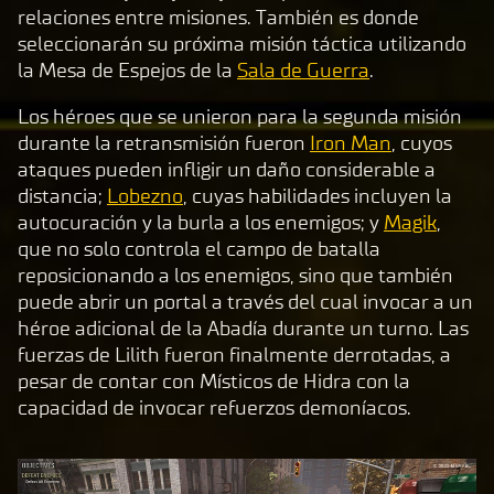
relaciones entre misiones. También es donde
enci
seleccionarán su próxima misión táctica utilizando
a de
la Mesa de Espejos de la
Sala de Guerra
.
dato
s a
Los héroes que se unieron para la segunda misión
los
durante la retransmisión fueron
Iron Man
, cuyos
serv
ataques pueden infligir un daño considerable a
idor
distancia;
Lobezno
, cuyas habilidades incluyen la
es de
autocuración y la burla a los enemigos; y
Magik
,
Goog
que no solo controla el campo de batalla
le.
reposicionando a los enemigos, sino que también
puede abrir un portal a través del cual invocar a un
héroe adicional de la Abadía durante un turno. Las
fuerzas de Lilith fueron finalmente derrotadas, a
pesar de contar con Místicos de Hidra con la
capacidad de invocar refuerzos demoníacos.