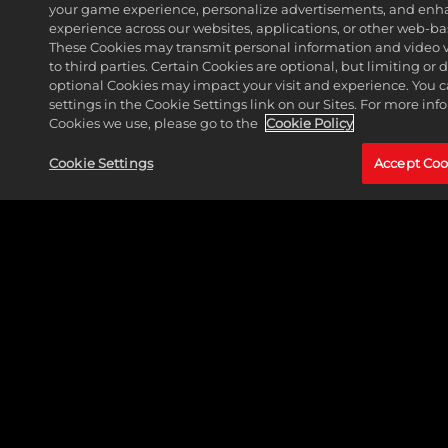
your game experience, personalize advertisements, and enh
experience across our websites, applications, or other web-base
These Cookies may transmit personal information and video 
to third parties. Certain Cookies are optional, but limiting or
optional Cookies may impact your visit and experience. You 
settings in the Cookie Settings link on our Sites. For more in
Cookies we use, please go to the
Cookie Policy
Cookie Settings
Accept Coo
CAZADOR SE UNE AL ESCUADRÓN DE MARVEL
PUZZLE QUEST
LEER MÁS