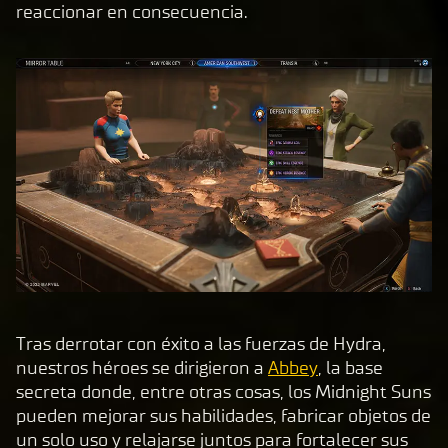
reaccionar en consecuencia.
tas
la
pol
ític
a
de
pri
va
cid
ad
de
Yo
uT
Tras derrotar con éxito a las fuerzas de Hydra,
ub
nuestros héroes se dirigieron a
Abbey
, la base
e
y
secreta donde, entre otras cosas, los Midnight Suns
la
pueden mejorar sus habilidades, fabricar objetos de
tran
un solo uso y relajarse juntos para fortalecer sus
sfer