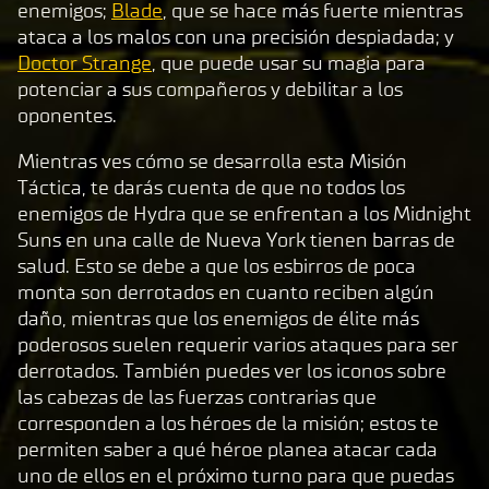
enemigos;
Blade
, que se hace más fuerte mientras
&
ataca a los malos con una precisión despiadada; y
P
Doctor Strange
, que puede usar su magia para
l
potenciar a sus compañeros y debilitar a los
a
oponentes.
y
Mientras ves cómo se desarrolla esta Misión
Táctica, te darás cuenta de que no todos los
Al
enemigos de Hydra que se enfrentan a los Midnight
hace
Suns en una calle de Nueva York tienen barras de
r
salud. Esto se debe a que los esbirros de poca
clic
monta son derrotados en cuanto reciben algún
en
daño, mientras que los enemigos de élite más
«Ace
poderosos suelen requerir varios ataques para ser
ptar
derrotados. También puedes ver los iconos sobre
y
las cabezas de las fuerzas contrarias que
repr
corresponden a los héroes de la misión; estos te
oduc
permiten saber a qué héroe planea atacar cada
ir»,
uno de ellos en el próximo turno para que puedas
acep