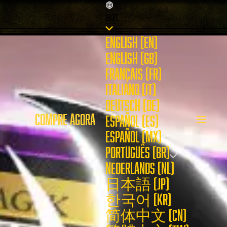
BR
ENGLISH (EN)
ENGLISH (GB)
FRANÇAIS (FR)
ITALIANO (IT)
DEUTSCH (DE)
COMPRE AGORA
ESPAÑOL (ES)
ESPAÑOL (MX)
PORTUGUÊS (BR)
NEDERLANDS (NL)
日本語 (JP)
한국어 (KR)
简体中文 (CN)