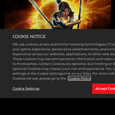
COOKIE NOTICE
We use cookies, pixels and similar tracking technologies (“Co
your game experience, personalize advertisements, and enh
experience across our websites, applications, or other web-base
헌터가 마블 퍼즐 퀘스트 로
These Cookies may transmit personal information and video 
to third parties. Certain Cookies are optional, but limiting or
스터에 합류합니다
optional Cookies may impact your visit and experience. You 
settings in the Cookie Settings link on our Sites. For more in
더 읽어보기
Cookies we use, please go to the
Cookie Policy
Cookie Settings
Accept Coo